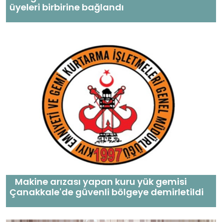
üyeleri birbirine bağlandı
Makine arızası yapan kuru yük gemisi
Çanakkale'de güvenli bölgeye demirletildi