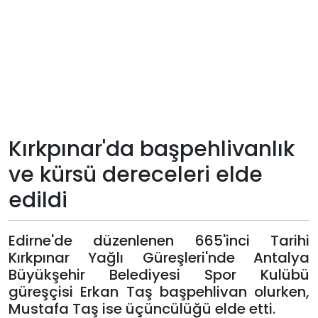
Teknoloji
Sektörel
Arşiv
Künye
Kırkpınar'da başpehlivanlık
ve kürsü dereceleri elde
Giriş
edildi
Yap
Edirne'de düzenlenen 665'inci Tarihi
Kırkpınar Yağlı Güreşleri'nde Antalya
Büyükşehir Belediyesi Spor Kulübü
güreşçisi Erkan Taş başpehlivan olurken,
Mustafa Taş ise üçüncülüğü elde etti.