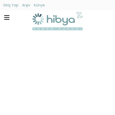
Giriş Yap
Arşiv
Künye
Ara
Gündem
Ekonomi
Dünya
Yaşam
Kültür
-
Sanat
Spor