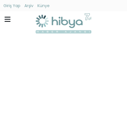
Giriş Yap
Arşiv
Künye
Ara
Gündem
Ekonomi
Dünya
Yaşam
Kültür
-
Sanat
Spor