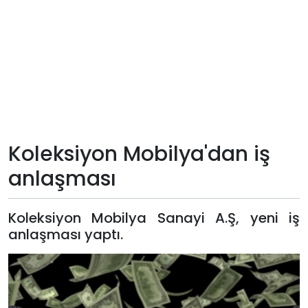
Teknoloji
Sektörel
Arşiv
Künye
Koleksiyon Mobilya'dan iş
Giriş
anlaşması
Yap
Koleksiyon Mobilya Sanayi A.Ş, yeni iş
anlaşması yaptı.