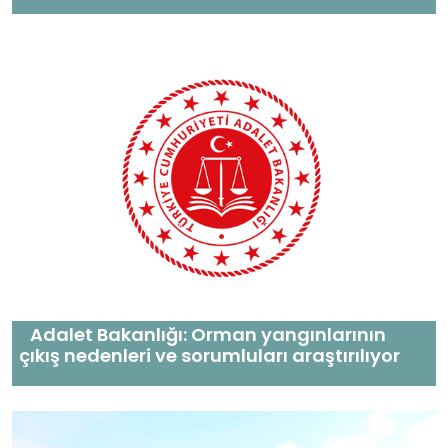
Adalet Bakanlığı: Orman yangınlarının
çıkış nedenleri ve sorumluları araştırılıyor