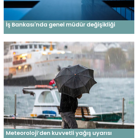
İş Bankası'nda genel müdür değişikliği
Meteoroloji’den kuvvetli yağış uyarısı