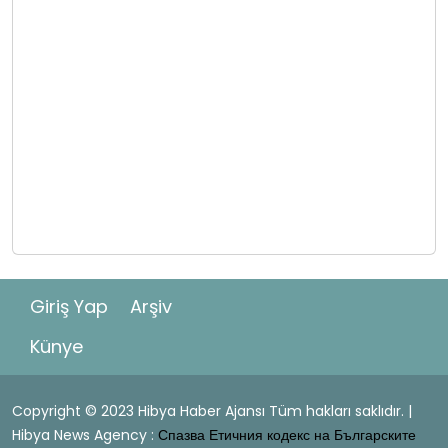
Giriş Yap
Arşiv
Künye
Copyright © 2023 Hibya Haber Ajansı Tüm hakları saklıdır. |
Hibya News Agency :
Спазва Етичния кодекс на Българските