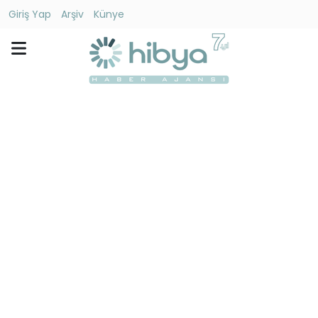
Giriş Yap
Arşiv
Künye
Ara
Gündem
Ekonomi
Dünya
Yaşam
Kültür
-
Sanat
Spor