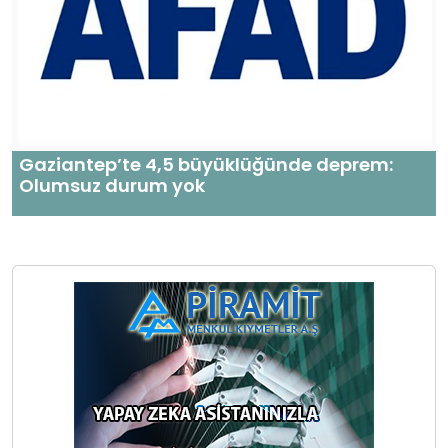
Gaziantep’te 4,5 büyüklüğünde deprem:
Olumsuz durum yok