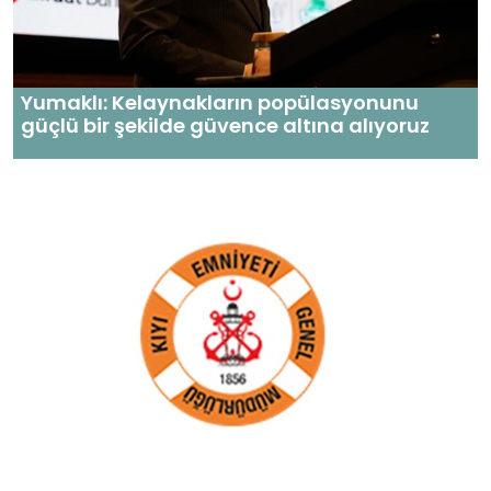
Yumaklı: Kelaynakların popülasyonunu
güçlü bir şekilde güvence altına alıyoruz