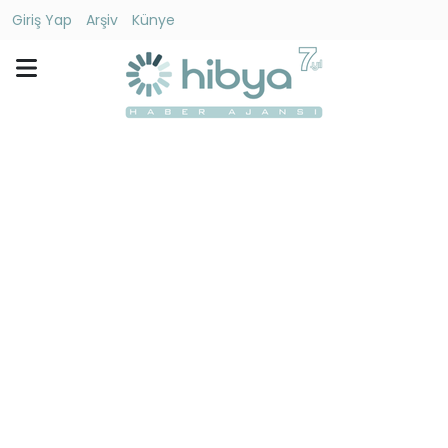
Giriş Yap
Arşiv
Künye
Ara
Gündem
Ekonomi
Dünya
Yaşam
Kültür
-
Sanat
Spor