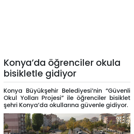
Teknoloji
Sektörel
Arşiv
Künye
Konya’da öğrenciler okula
bisikletle gidiyor
Giriş
Yap
Konya Büyükşehir Belediyesi’nin “Güvenli
Okul Yolları Projesi” ile öğrenciler bisiklet
şehri Konya’da okullarına güvenle gidiyor.