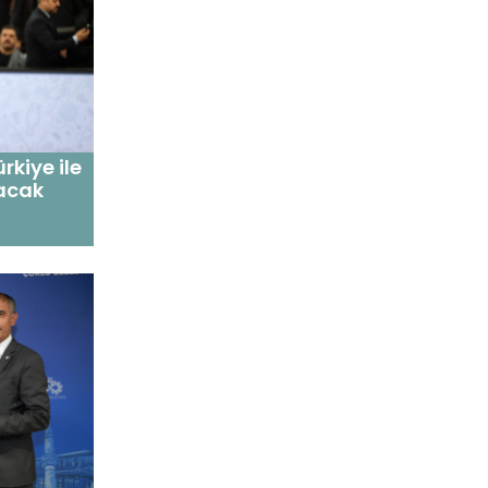
rkiye ile
lacak