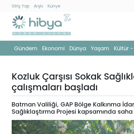
Giriş Yap
Arşiv
Künye
Ara
Gündem
Gündem
Ekonomi
Dünya
Yaşam
Kültür 
Ekonomi
Dünya
Kozluk Çarşısı Sokak Sağlık
Yaşam
çalışmaları başladı
Kültür
Batman Valiliği, GAP Bölge Kalkınma İdares
-
Sağlıklaştırma Projesi kapsamında saha 
Sanat
Spor