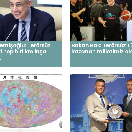
emişoğlu: Terörsüz
Bakan Bak: Terörsüz Tü
i hep birlikte inşa
kazanan milletimiz o
z