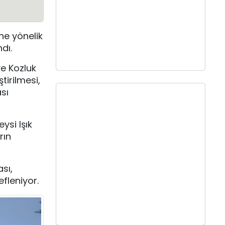
ne yönelik
dı.
ve Kozluk
tirilmesi,
sı
si Işık
rın
sı,
fleniyor.