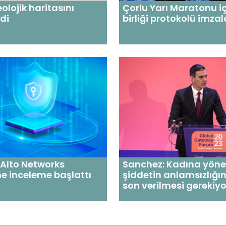
eolojik haritasını
Çorlu Yarı Maratonu iç
di
birliği protokolü imza
 Alto Networks
Sanchez: Kadına yöne
ne inceleme başlattı
şiddetin anlamsızlığın
son verilmesi gerekiyo