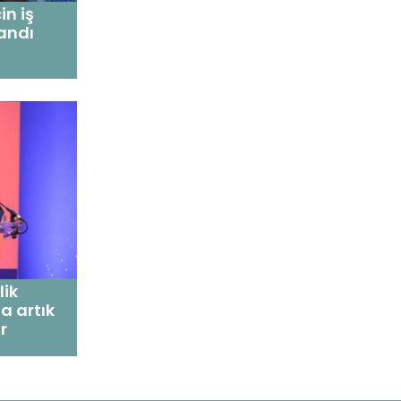
in iş
landı
lik
a artık
r