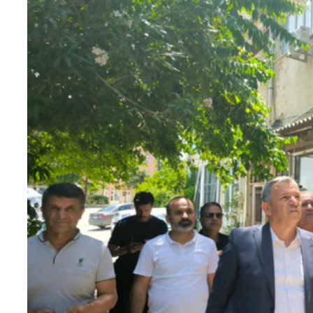
Teknoloji
Sektörel
Arşiv
Künye
Giriş
Yap