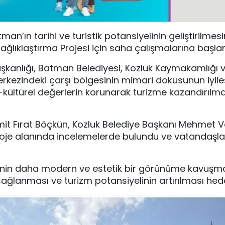
n’ın tarihi ve turistik potansiyelinin geliştirilmesi
ğlıklaştırma Projesi için saha çalışmalarına başlan
aşkanlığı, Batman Belediyesi, Kozluk Kaymakamlığı 
 merkezindeki çarşı bölgesinin mimari dokusunun iyileş
-kültürel değerlerin korunarak turizme kazandırılma
it Fırat Böçkün
, Kozluk Belediye Başkanı
Mehmet Vey
proje alanında incelemelerde bulundu ve vatandaşla
inin daha modern ve estetik bir görünüme kavuşma
ağlanması ve turizm potansiyelinin artırılması hede