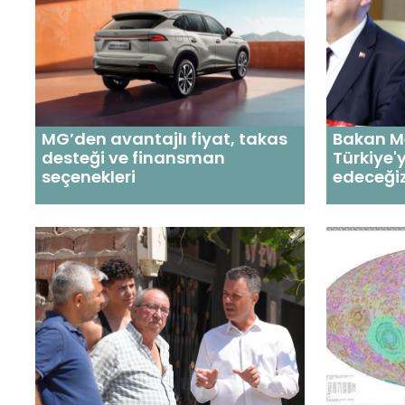
MG’den avantajlı fiyat, takas
Bakan M
desteği ve finansman
Türkiye'y
seçenekleri
edeceği