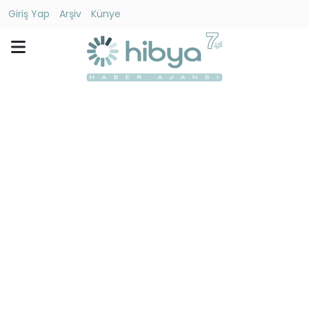
Giriş Yap
Arşiv
Künye
Ara
Gündem
Ekonomi
Dünya
Yaşam
Kültür
-
Sanat
Spor