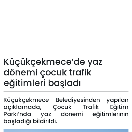
Teknoloji
Sektörel
Arşiv
Künye
Küçükçekmece’de yaz
dönemi çocuk trafik
Giriş
eğitimleri başladı
Yap
Küçükçekmece Belediyesinden yapılan
açıklamada, Çocuk Trafik Eğitim
Parkı’nda yaz dönemi eğitimlerinin
başladığı bildirildi.