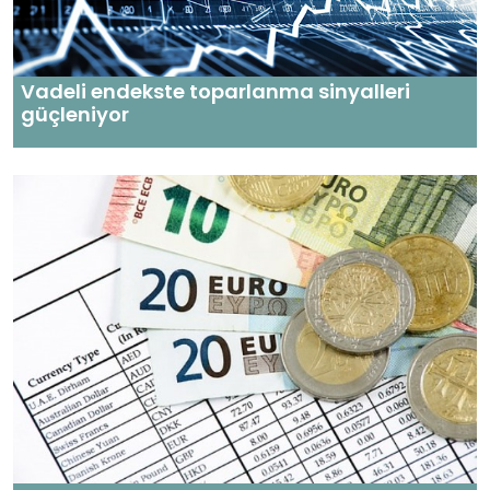
Vadeli endekste toparlanma sinyalleri
güçleniyor