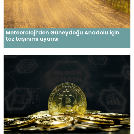
Meteoroloji’den Güneydoğu Anadolu için
toz taşınımı uyarısı