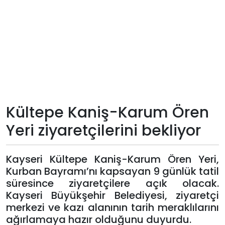
Teknoloji
Sektörel
Arşiv
Künye
Kültepe Kaniş-Karum Ören
Giriş
Yeri ziyaretçilerini bekliyor
Yap
Kayseri Kültepe Kaniş-Karum Ören Yeri,
Kurban Bayramı’nı kapsayan 9 günlük tatil
süresince ziyaretçilere açık olacak.
Kayseri Büyükşehir Belediyesi, ziyaretçi
merkezi ve kazı alanının tarih meraklılarını
ağırlamaya hazır olduğunu duyurdu.