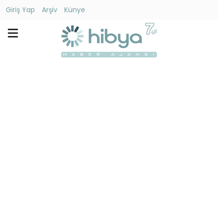
Giriş Yap
Arşiv
Künye
Ara
Gündem
Ekonomi
Dünya
Yaşam
Kültür
-
Sanat
Spor