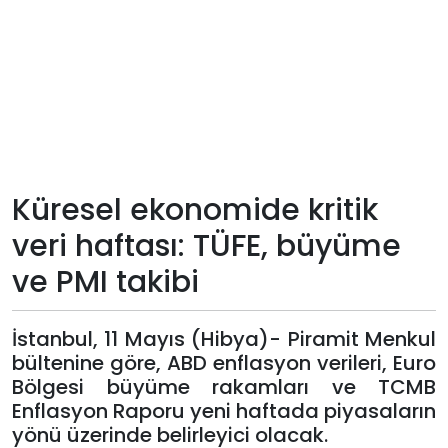
Teknoloji
Sektörel
Arşiv
Künye
Küresel ekonomide kritik
veri haftası: TÜFE, büyüme
Giriş
ve PMI takibi
Yap
İstanbul, 11 Mayıs (Hibya)- Piramit Menkul
bültenine göre, ABD enflasyon verileri, Euro
Bölgesi büyüme rakamları ve TCMB
Enflasyon Raporu yeni haftada piyasaların
yönü üzerinde belirleyici olacak.