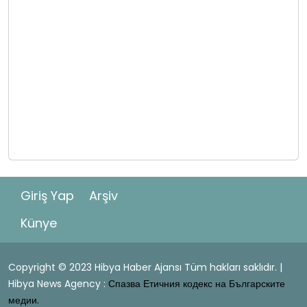
Giriş Yap
Arşiv
Künye
Copyright © 2023 Hibya Haber Ajansı Tüm hakları saklıdır. |
Hibya News Agency :
Спазва Етичния кодекс на Българските
медии.