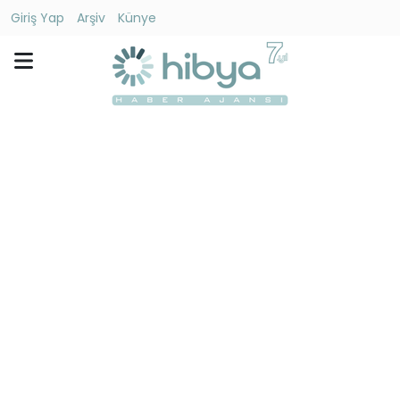
Giriş Yap
Arşiv
Künye
Ara
Gündem
Ekonomi
Dünya
Yaşam
Kültür
-
Sanat
Spor