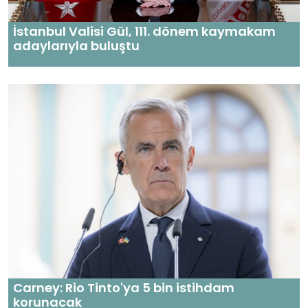
İstanbul Valisi Gül, 111. dönem kaymakam
adaylarıyla buluştu
Carney: Rio Tinto'ya 5 bin istihdam
korunacak