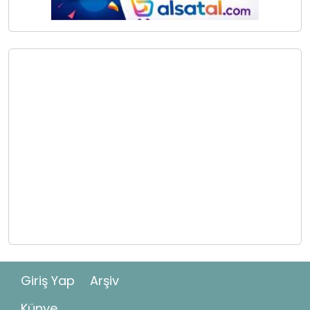
Giriş Yap
Arşiv
Künye