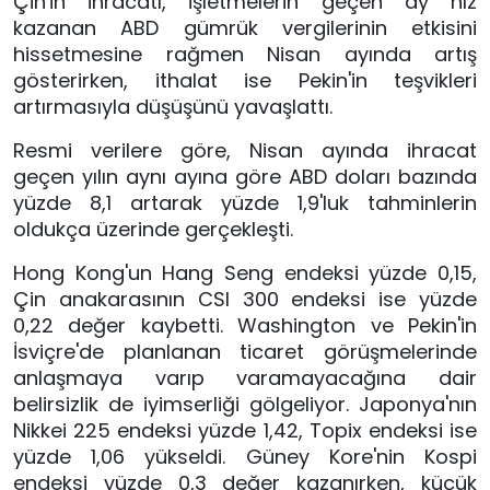
Çin'in ihracatı, işletmelerin geçen ay hız
kazanan ABD gümrük vergilerinin etkisini
hissetmesine rağmen Nisan ayında artış
gösterirken, ithalat ise Pekin'in teşvikleri
artırmasıyla düşüşünü yavaşlattı.
Resmi verilere göre, Nisan ayında ihracat
geçen yılın aynı ayına göre ABD doları bazında
yüzde 8,1 artarak yüzde 1,9'luk tahminlerin
oldukça üzerinde gerçekleşti.
Hong Kong'un Hang Seng endeksi yüzde 0,15,
Çin anakarasının CSI 300 endeksi ise yüzde
0,22 değer kaybetti. Washington ve Pekin'in
İsviçre'de planlanan ticaret görüşmelerinde
anlaşmaya varıp varamayacağına dair
belirsizlik de iyimserliği gölgeliyor. Japonya'nın
Nikkei 225 endeksi yüzde 1,42, Topix endeksi ise
yüzde 1,06 yükseldi. Güney Kore'nin Kospi
endeksi yüzde 0,3 değer kazanırken, küçük