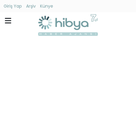
Giriş Yap
Arşiv
Künye
Ara
Gündem
Ekonomi
Dünya
Yaşam
Kültür
-
Sanat
Spor