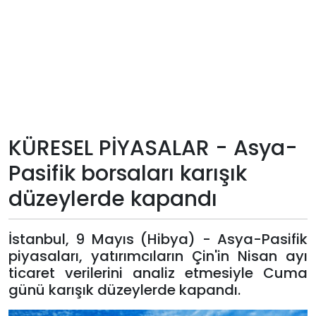
Teknoloji
Sektörel
Arşiv
Künye
KÜRESEL PİYASALAR - Asya-
Pasifik borsaları karışık
Giriş
düzeylerde kapandı
Yap
İstanbul, 9 Mayıs (Hibya) - Asya-Pasifik
piyasaları, yatırımcıların Çin'in Nisan ayı
ticaret verilerini analiz etmesiyle Cuma
günü karışık düzeylerde kapandı.