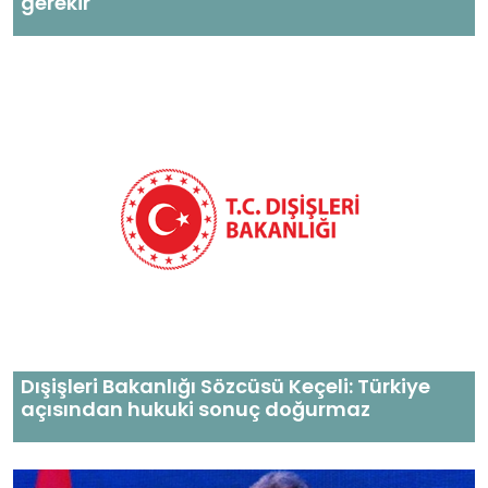
gerekir
Dışişleri Bakanlığı Sözcüsü Keçeli: Türkiye
açısından hukuki sonuç doğurmaz