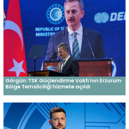
Görgün: TSK Güçlendirme Vakfı'nın Erzurum
Bölge Temsilciliği hizmete açıldı