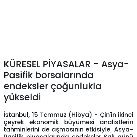
Teknoloji
Sektörel
Arşiv
Künye
KÜRESEL PİYASALAR - Asya-
Pasifik borsalarında
Giriş
endeksler çoğunlukla
Yap
yükseldi
İstanbul, 15 Temmuz (Hibya) - Çin'in ikinci
çeyrek ekonomik büyümesi analistlerin
tahminlerini de aşmasının etkisiyle, Asya-
Pasifik piyasalarında endeksler Salı günü