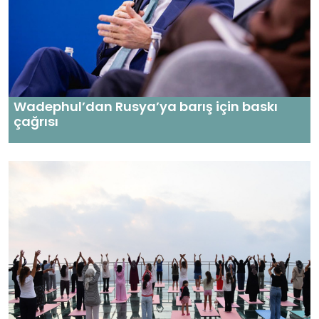
Wadephul’dan Rusya’ya barış için baskı
çağrısı