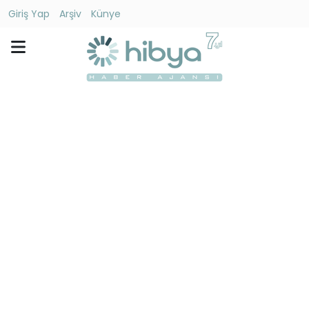
Giriş Yap
Arşiv
Künye
Ara
Gündem
Ekonomi
Dünya
Yaşam
Kültür
-
Sanat
Spor