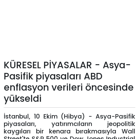
Teknoloji
Sektörel
Arşiv
Künye
KÜRESEL PİYASALAR - Asya-
Pasifik piyasaları ABD
Giriş
enflasyon verileri öncesinde
Yap
yükseldi
İstanbul, 10 Ekim (Hibya) - Asya-Pasifik
piyasaları, yatırımcıların jeopolitik
kaygıları bir kenara bırakmasıyla Wall
Street'te S&P 500 ve Dow Jones Industrial