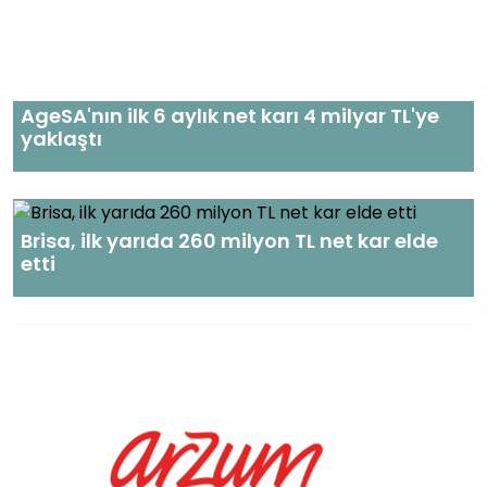
AgeSA'nın ilk 6 aylık net karı 4 milyar TL'ye
yaklaştı
Brisa, ilk yarıda 260 milyon TL net kar elde
etti