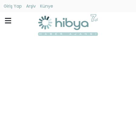
Giriş Yap
Arşiv
Künye
Ara
Gündem
Ekonomi
Dünya
Yaşam
Kültür
-
Sanat
Spor