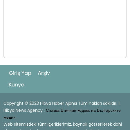
Giriş Yap
Arşiv
Künye
Copyright © 2023 Hibya Haber Ajansı Tüm hakları saklıdır. |
Hibya News Agency :
Спазва Етичния кодекс на Българските
медии.
Web sitemizdeki tüm içeriklerimiz, kaynak gösterilerek dahi