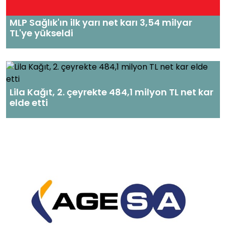
MLP Sağlık'ın ilk yarı net karı 3,54 milyar
TL'ye yükseldi
Lila Kağıt, 2. çeyrekte 484,1 milyon TL net kar
elde etti