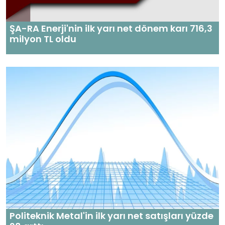
ŞA-RA Enerji'nin ilk yarı net dönem karı 716,3
milyon TL oldu
Politeknik Metal'in ilk yarı net satışları yüzde