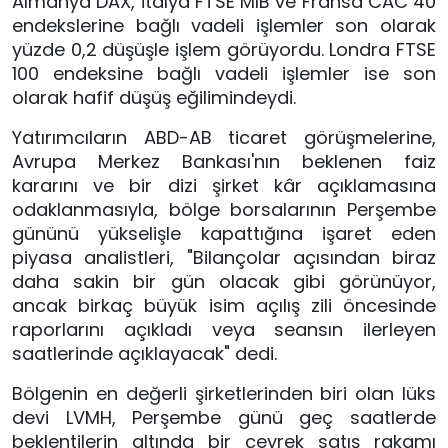
Almanya DAX, İtalya FTSE MIB ve Fransa CAC 40
endekslerine bağlı vadeli işlemler son olarak
yüzde 0,2 düşüşle işlem görüyordu. Londra FTSE
100 endeksine bağlı vadeli işlemler ise son
olarak hafif düşüş eğilimindeydi.
Yatırımcıların ABD-AB ticaret görüşmelerine,
Avrupa Merkez Bankası'nın beklenen faiz
kararını ve bir dizi şirket kâr açıklamasına
odaklanmasıyla, bölge borsalarının Perşembe
gününü yükselişle kapattığına işaret eden
piyasa analistleri, "Bilançolar açısından biraz
daha sakin bir gün olacak gibi görünüyor,
ancak birkaç büyük isim açılış zili öncesinde
raporlarını açıkladı veya seansın ilerleyen
saatlerinde açıklayacak" dedi.
Bölgenin en değerli şirketlerinden biri olan lüks
devi LVMH, Perşembe günü geç saatlerde
beklentilerin altında bir çeyrek satış rakamı