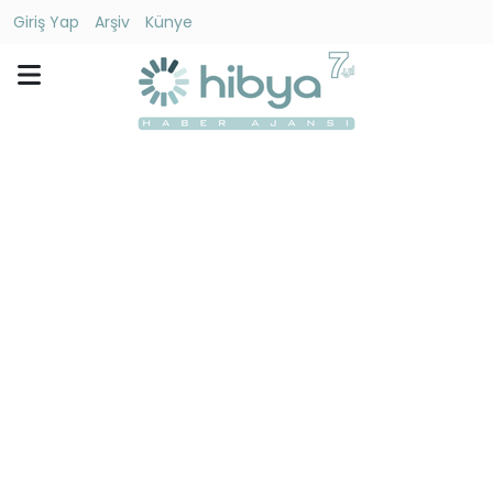
Giriş Yap
Arşiv
Künye
Ara
Gündem
Ekonomi
Dünya
Yaşam
Kültür
-
Sanat
Spor