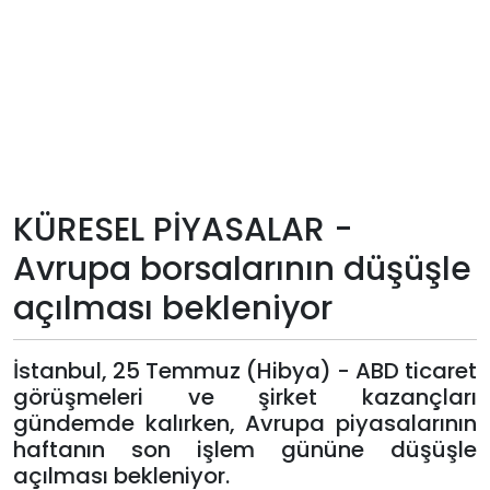
Teknoloji
Sektörel
Arşiv
Künye
KÜRESEL PİYASALAR -
Avrupa borsalarının düşüşle
Giriş
açılması bekleniyor
Yap
İstanbul, 25 Temmuz (Hibya) - ABD ticaret
görüşmeleri ve şirket kazançları
gündemde kalırken, Avrupa piyasalarının
haftanın son işlem gününe düşüşle
açılması bekleniyor.