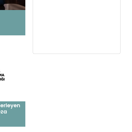
lerleyen
eza