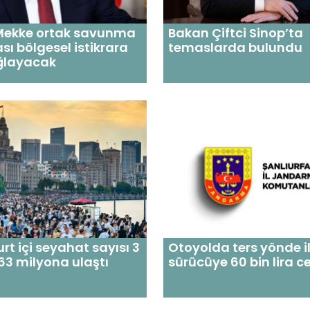
 Mekke ortak savunma
Bakan Çiftci Sinop’ta
ı bölgesel istikrara
temaslarda bulundu
ağlayacak
rt içi seyahat sayısı 3
Otoyolda ters yönde i
63 milyona ulaştı
sürücüye 60 bin lira c