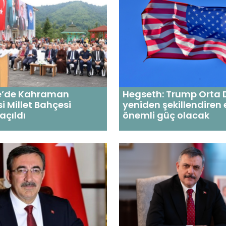
e’de Kahraman
Hegseth: Trump Orta 
i Millet Bahçesi
yeniden şekillendiren 
açıldı
önemli güç olacak