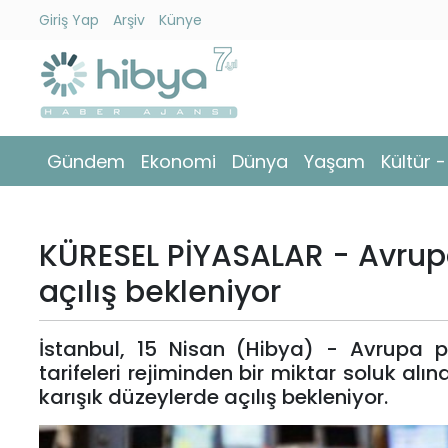
Giriş Yap
Arşiv
Künye
Ara
Gündem
Gündem
Ekonomi
Dünya
Yaşam
Kültür 
Ekonomi
Dünya
KÜRESEL PİYASALAR - Avrupa
Yaşam
açılış bekleniyor
Kültür
İstanbul, 15 Nisan (Hibya) - Avrupa 
-
tarifeleri rejiminden bir miktar soluk alı
Sanat
karışık düzeylerde açılış bekleniyor.
Spor