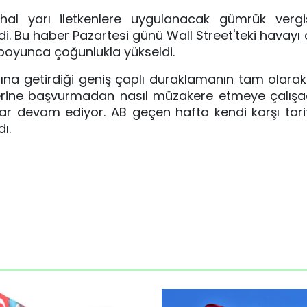
al yarı iletkenlere uygulanacak gümrük vergis
i. Bu haber Pazartesi günü Wall Street'teki havayı 
 boyunca çoğunlukla yükseldi.
anına getirdiği geniş çaplı duraklamanın tam olara
mlerine başvurmadan nasıl müzakere etmeye çalışa
r devam ediyor. AB geçen hafta kendi karşı tarif
ı.