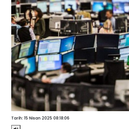
Teknoloji
Sektörel
Arşiv
Künye
Giriş
Yap
Tarih: 15 Nisan 2025 08:18:06