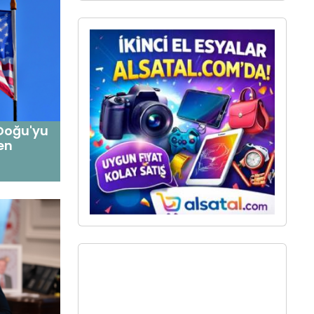
Doğu'yu
en