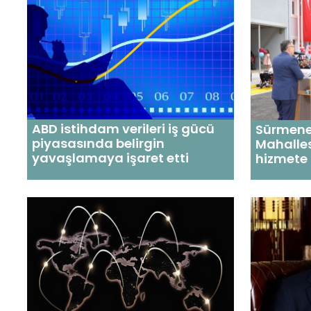
ABD istihdam verileri iş gücü
Sürmen
piyasasında belirgin
Mahalles
yavaşlamaya işaret etti
hizmete 