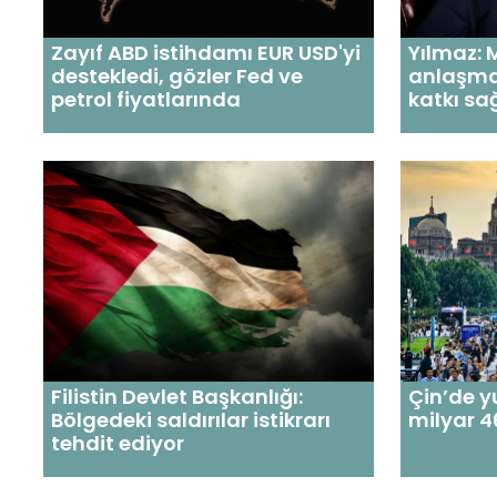
Zayıf ABD istihdamı EUR USD'yi
Yılmaz:
destekledi, gözler Fed ve
anlaşmas
petrol fiyatlarında
katkı s
Filistin Devlet Başkanlığı:
Çin’de yu
Bölgedeki saldırılar istikrarı
milyar 4
tehdit ediyor