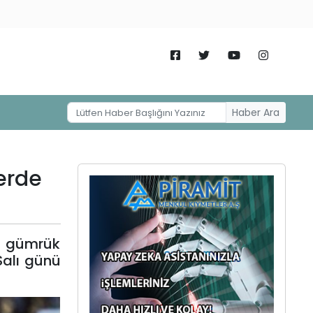
Haber Ara
erde
n gümrük
 Salı günü