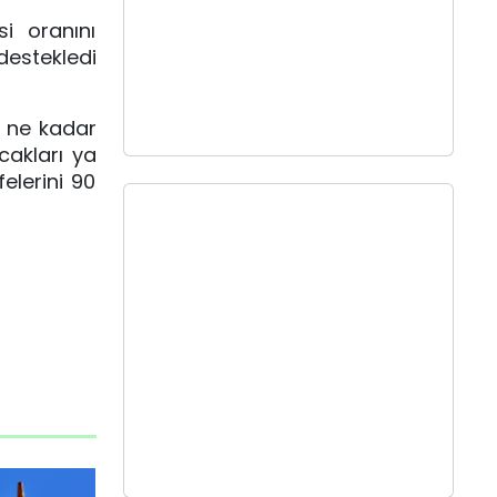
i oranını
destekledi
k ne kadar
cakları ya
elerini 90