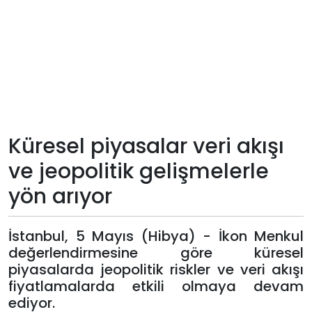
Teknoloji
Sektörel
Arşiv
Künye
Küresel piyasalar veri akışı
ve jeopolitik gelişmelerle
Giriş
yön arıyor
Yap
İstanbul, 5 Mayıs (Hibya) - İkon Menkul
değerlendirmesine göre küresel
piyasalarda jeopolitik riskler ve veri akışı
fiyatlamalarda etkili olmaya devam
ediyor.