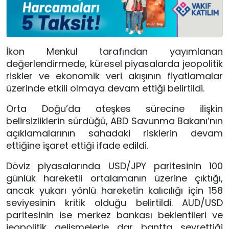
İkon Menkul tarafından yayımlanan
değerlendirmede, küresel piyasalarda jeopolitik
riskler ve ekonomik veri akışının fiyatlamalar
üzerinde etkili olmaya devam ettiği belirtildi.
Orta Doğu’da ateşkes sürecine ilişkin
belirsizliklerin sürdüğü, ABD Savunma Bakanı’nın
açıklamalarının sahadaki risklerin devam
ettiğine işaret ettiği ifade edildi.
Döviz piyasalarında USD/JPY paritesinin 100
günlük hareketli ortalamanın üzerine çıktığı,
ancak yukarı yönlü hareketin kalıcılığı için 158
seviyesinin kritik olduğu belirtildi. AUD/USD
paritesinin ise merkez bankası beklentileri ve
jeopolitik gelişmelerle dar bantta seyrettiği