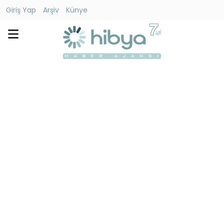
Giriş Yap
Arşiv
Künye
Ara
Gündem
Ekonomi
Dünya
Yaşam
Kültür
-
Sanat
Spor