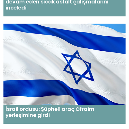
devam eden sıcak asfalt çalışmalarını
inceledi
İsrail ordusu: Şüpheli araç Ofraim
yerleşimine girdi