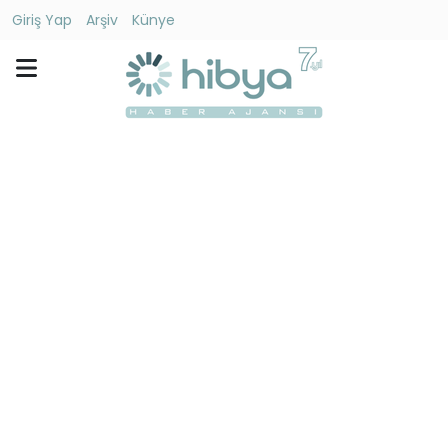
Giriş Yap
Arşiv
Künye
Ara
Gündem
Ekonomi
Dünya
Yaşam
Kültür
-
Sanat
Spor