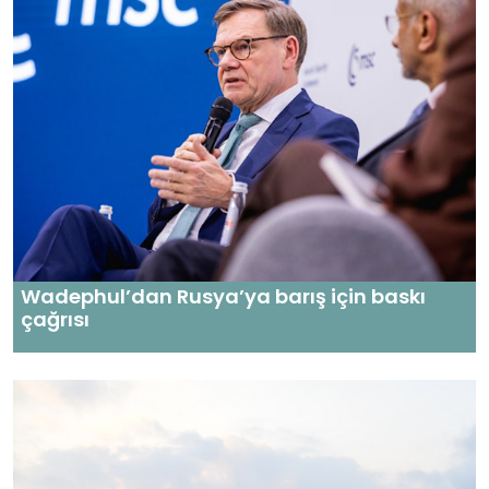
Wadephul’dan Rusya’ya barış için baskı
çağrısı