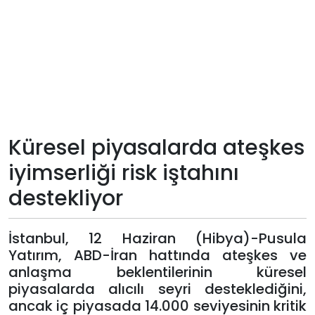
Teknoloji
Sektörel
Arşiv
Künye
Küresel piyasalarda ateşkes
iyimserliği risk iştahını
Giriş
destekliyor
Yap
İstanbul, 12 Haziran (Hibya)-Pusula
Yatırım, ABD-İran hattında ateşkes ve
anlaşma beklentilerinin küresel
piyasalarda alıcılı seyri desteklediğini,
ancak iç piyasada 14.000 seviyesinin kritik