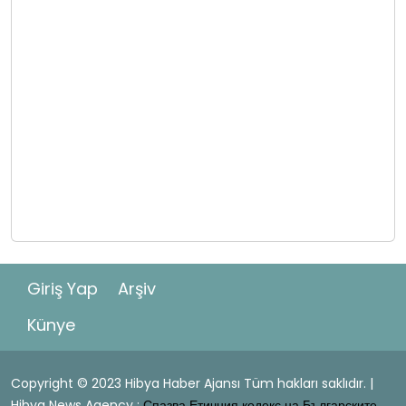
Giriş Yap
Arşiv
Künye
Copyright © 2023 Hibya Haber Ajansı Tüm hakları saklıdır. |
Hibya News Agency :
Спазва Етичния кодекс на Българските