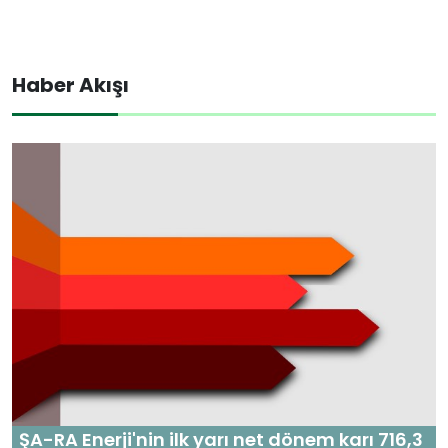
Haber Akışı
ŞA-RA Enerji'nin ilk yarı net dönem karı 716,3