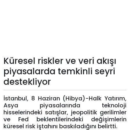
Teknoloji
Sektörel
Arşiv
Künye
Küresel riskler ve veri akışı
piyasalarda temkinli seyri
Giriş
destekliyor
Yap
İstanbul, 8 Haziran (Hibya)-Halk Yatırım,
Asya piyasalarında teknoloji
hisselerindeki satışlar, jeopolitik gerilimler
ve Fed beklentilerindeki değişimlerin
küresel risk iştahını baskıladığını belirtti.