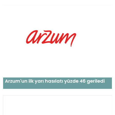
Arzum'un ilk yarı hasılatı yüzde 46 geriledi