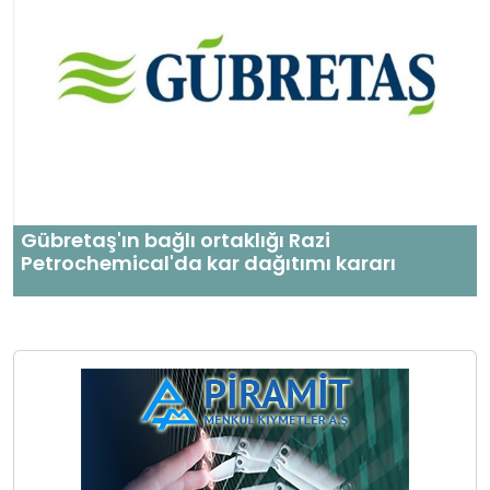
Gübretaş'ın bağlı ortaklığı Razi
Petrochemical'da kar dağıtımı kararı