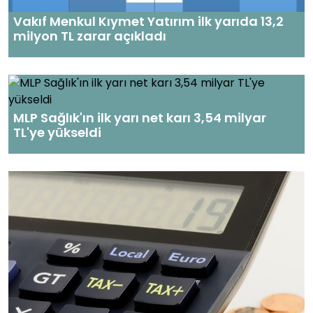
Vakıf Menkul Kıymet Yatırım ilk yarıda 13,2
milyon TL zarar açıkladı
MLP Sağlık'ın ilk yarı net karı 3,54 milyar
TL'ye yükseldi