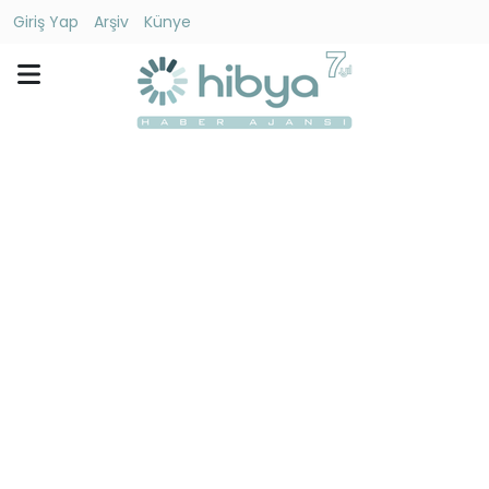
Giriş Yap
Arşiv
Künye
Ara
Gündem
Ekonomi
Dünya
Yaşam
Kültür
-
Sanat
Spor