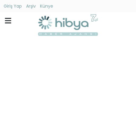
Giriş Yap
Arşiv
Künye
Ara
Gündem
Ekonomi
Dünya
Yaşam
Kültür
-
Sanat
Spor