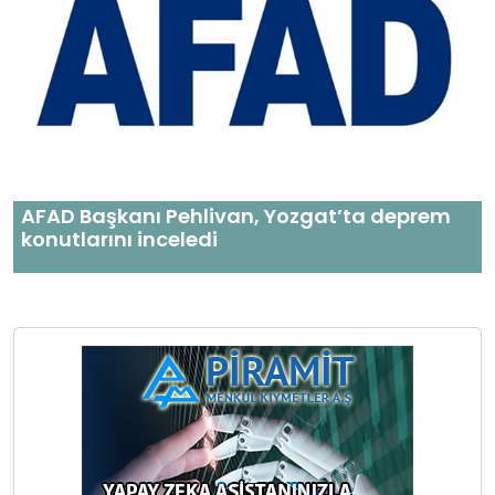
AFAD Başkanı Pehlivan, Yozgat’ta deprem
konutlarını inceledi