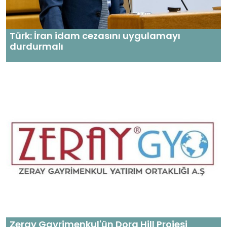
Türk: İran idam cezasını uygulamayı
durdurmalı
Zeray Gayrimenkul'ün Dora Hill Projesi