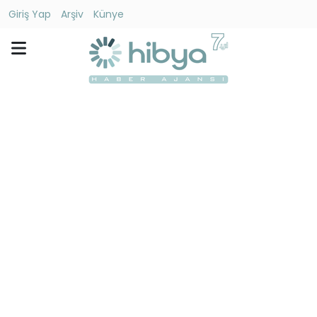
Giriş Yap
Arşiv
Künye
Ara
Gündem
Ekonomi
Dünya
Yaşam
Kültür
-
Sanat
Spor