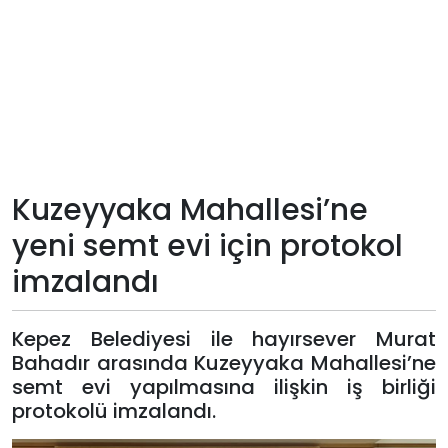
Teknoloji
Sektörel
Arşiv
Künye
Kuzeyyaka Mahallesi’ne
yeni semt evi için protokol
Giriş
imzalandı
Yap
Kepez Belediyesi ile hayırsever Murat
Bahadır arasında Kuzeyyaka Mahallesi’ne
semt evi yapılmasına ilişkin iş birliği
protokolü imzalandı.