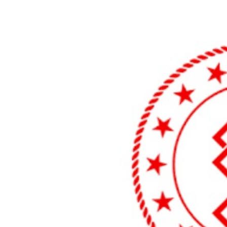
Teknoloji
Sektörel
Arşiv
Künye
Giriş
Yap