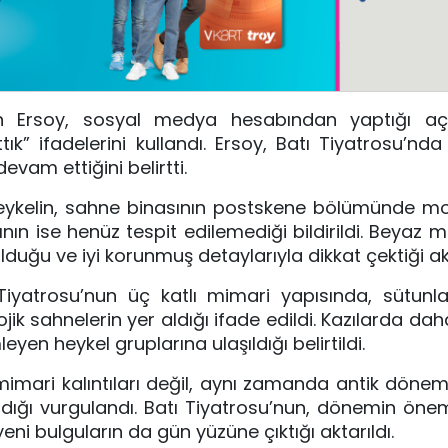
an Ersoy, sosyal medya hesabından yaptığı aç
k” ifadelerini kullandı. Ersoy, Batı Tiyatrosu’nda
evam ettiğini belirtti.
n heykelin, sahne binasının postskene bölümünde m
nın ise henüz tespit edilemediği bildirildi. Beyaz
uğu ve iyi korunmuş detaylarıyla dikkat çektiği akt
 Tiyatrosu’nun üç katlı mimari yapısında, sütunl
olojik sahnelerin yer aldığı ifade edildi. Kazılarda d
en heykel gruplarına ulaşıldığı belirtildi.
mimari kalıntıları değil, aynı zamanda antik dönemi
rdığı vurgulandı. Batı Tiyatrosu’nun, dönemin öneml
 yeni bulguların da gün yüzüne çıktığı aktarıldı.