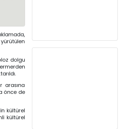
ıklamada,
 yürütülen
oloz dolgu
 mermerden
arıldı.
ar arasına
aha önce de
n kültürel
i kültürel