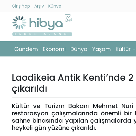
Giriş Yap
Arşiv
Künye
Ara
Gündem
Gündem
Ekonomi
Dünya
Yaşam
Kültür 
Ekonomi
Dünya
Laodikeia Antik Kenti’nde 
Yaşam
çıkarıldı
Kültür
Kültür ve Turizm Bakanı Mehmet Nuri E
-
restorasyon çalışmalarında önemli bir 
Sanat
sahne binasında yapılan çalışmalarda
heykeli gün yüzüne çıkarıldı.
Spor