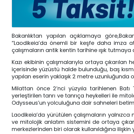
Bakanlıktan yapılan açıklamaya göre,Bak
“Laodikeia’da önemli bir keşfe daha imza attı
çalışmaların antik kentin tarihine ışık tutmaya d
Kazı ekibinin çalışmalarıyla ortaya çıkarıla
içerisinde yüzüstü halde bulunduğu, baş kısmı
yapılan eserin yaklaşık 2 metre uzunluğunda old
Milattan önce 2’nci yüzyıla tarihlenen Batı
yerleştirilen tanrı ve tanrıça heykelleri ile mit
Odysseus’un yolculuğuna dair sahneleri betimley
Laodikeia’da yürütülen çalışmaların yalnızca 
ve mitolojik anlatım sistemini de ortaya çıka
merkezlerinden biri olarak kullanıldığına ilişkin