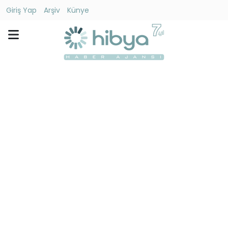
Giriş Yap
Arşiv
Künye
Ara
Gündem
Ekonomi
Dünya
Yaşam
Kültür
-
Sanat
Spor