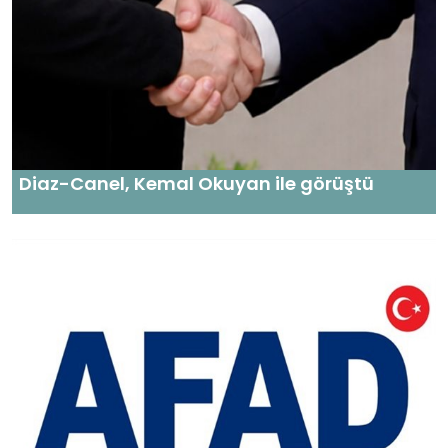
Diaz-Canel, Kemal Okuyan ile görüştü