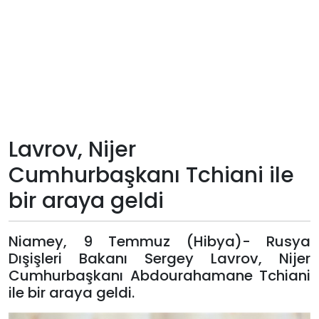
Teknoloji
Sektörel
Arşiv
Künye
Lavrov, Nijer
Cumhurbaşkanı Tchiani ile
Giriş
bir araya geldi
Yap
Niamey, 9 Temmuz (Hibya)- Rusya
Dışişleri Bakanı Sergey Lavrov, Nijer
Cumhurbaşkanı Abdourahamane Tchiani
ile bir araya geldi.