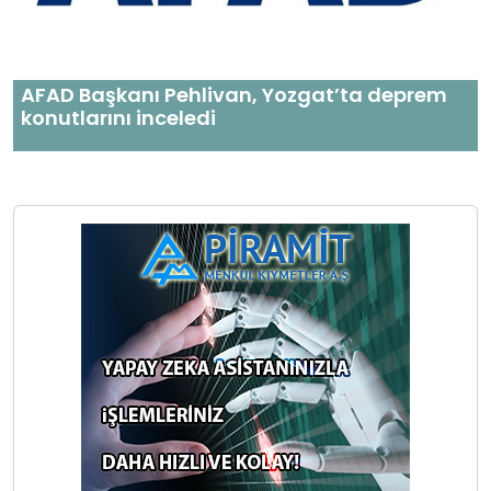
AFAD Başkanı Pehlivan, Yozgat’ta deprem
konutlarını inceledi