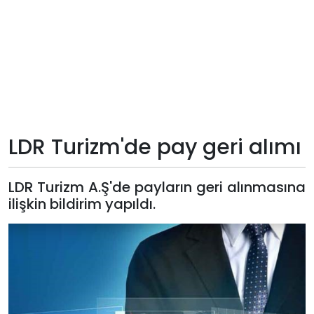
Teknoloji
Sektörel
Arşiv
Künye
LDR Turizm'de pay geri alımı
Giriş
LDR Turizm A.Ş'de payların geri alınmasına
Yap
ilişkin bildirim yapıldı.