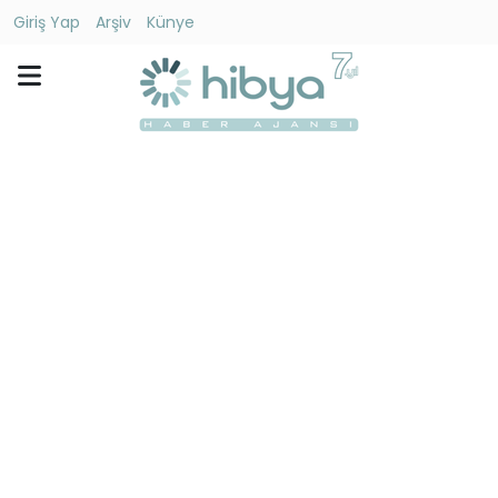
Giriş Yap
Arşiv
Künye
Ara
Gündem
Ekonomi
Dünya
Yaşam
Kültür
-
Sanat
Spor