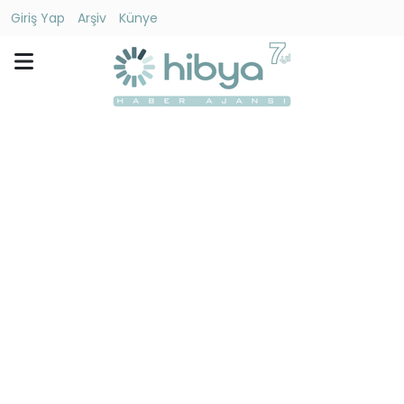
Giriş Yap
Arşiv
Künye
Ara
Gündem
Ekonomi
Dünya
Yaşam
Kültür
-
Sanat
Spor