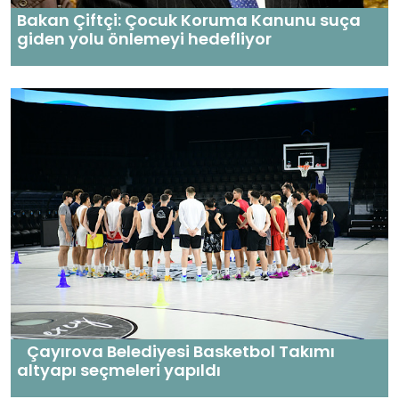
Bakan Çiftçi: Çocuk Koruma Kanunu suça
giden yolu önlemeyi hedefliyor
Çayırova Belediyesi Basketbol Takımı
altyapı seçmeleri yapıldı