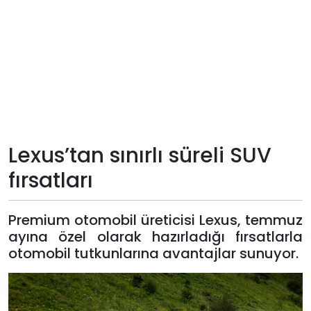
Teknoloji
Sektörel
Arşiv
Künye
Lexus’tan sınırlı süreli SUV
Giriş
fırsatları
Yap
Premium otomobil üreticisi Lexus, temmuz
ayına özel olarak hazırladığı fırsatlarla
otomobil tutkunlarına avantajlar sunuyor.