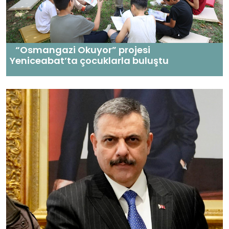
“Osmangazi Okuyor” projesi
Yeniceabat’ta çocuklarla buluştu