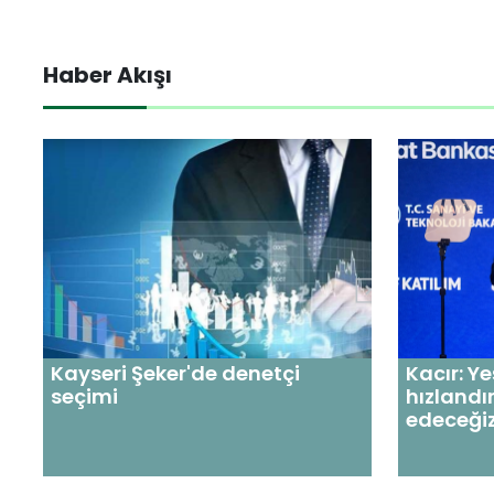
Haber Akışı
Kayseri Şeker'de denetçi
Kacır: Y
seçimi
hızland
edeceği