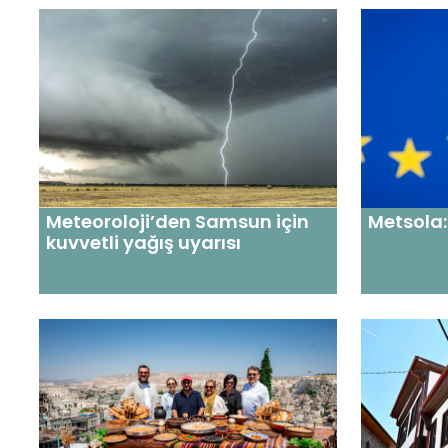
Meteoroloji’den Samsun için
Metsola:
kuvvetli yağış uyarısı