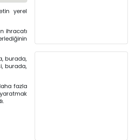
etin yerel
n ihracatı
rlediğinin
a, burada,
i, burada,
 daha fazla
t yaratmak
ı.