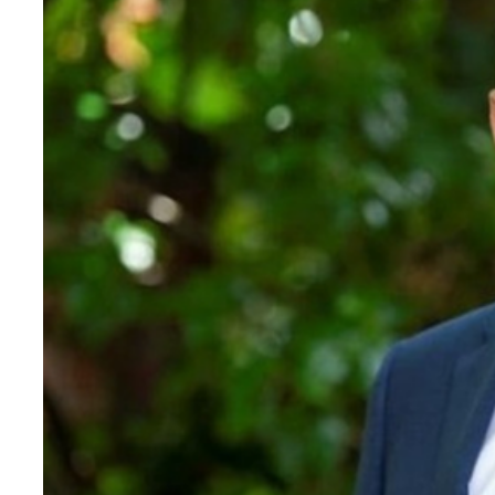
Teknoloji
Sektörel
Arşiv
Künye
Giriş
Yap