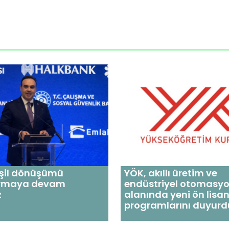
eşil dönüşümü
YÖK, akıllı üretim ve
ırmaya devam
endüstriyel otomasy
z
alanında yeni ön lisa
programlarını duyurd