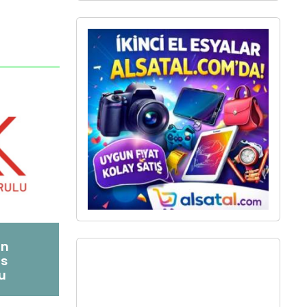
on
ns
u