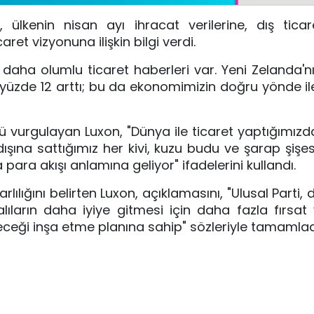
ülkenin nisan ayı ihracat verilerine, dış ticar
et vizyonuna ilişkin bilgi verdi.
daha olumlu ticaret haberleri var. Yeni Zelanda'nı
üzde 12 arttı; bu da ekonomimizin doğru yönde ile
nü vurgulayan Luxon, "Dünya ile ticaret yaptığımızd
şına sattığımız her kivi, kuzu budu ve şarap şişes
para akışı anlamına geliyor" ifadelerini kullandı.
rarlılığını belirten Luxon, açıklamasını, "Ulusal Parti,
ıların daha iyiye gitmesi için daha fazla fırsa
eği inşa etme planına sahip" sözleriyle tamamlad