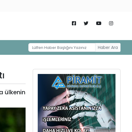
Haber Ara
tı
a ülkenin