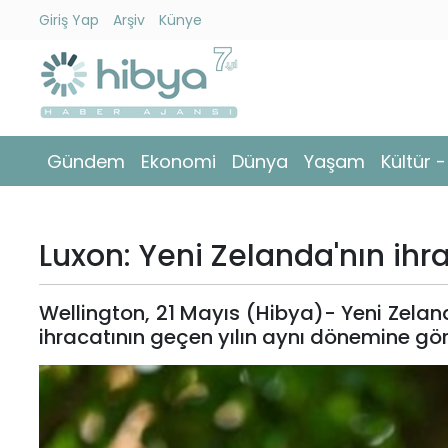
Giriş Yap
Arşiv
Künye
Ara
Gündem
Gündem
Ekonomi
Dünya
Yaşam
Kültür 
Ekonomi
Dünya
Luxon: Yeni Zelanda'nın ihra
Yaşam
Wellington, 21 Mayıs (Hibya)- Yeni Zela
Kültür
ihracatının geçen yılın aynı dönemine gör
-
Sanat
Spor