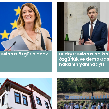
 Belarus özgür olacak
Budrys: Belarus halkın
özgürlük ve demokras
hakkının yanındayız