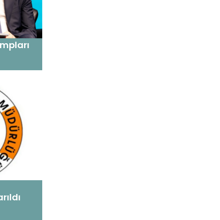
ampları
rıldı