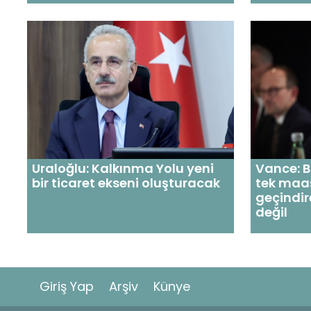
Uraloğlu: Kalkınma Yolu yeni
Vance: B
bir ticaret ekseni oluşturacak
tek maaş
geçindir
değil
Giriş Yap
Arşiv
Künye