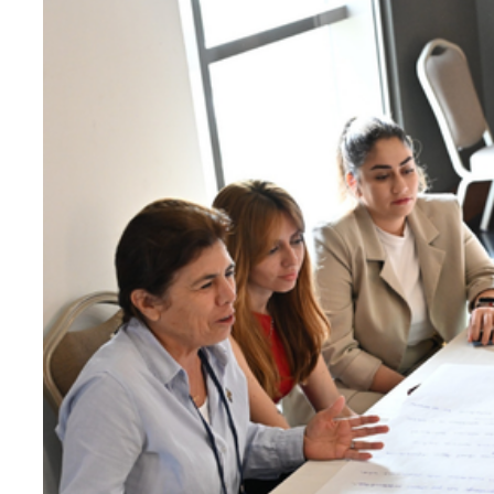
Teknoloji
Sektörel
Arşiv
Künye
Giriş
Yap