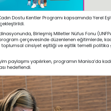
 Kadın Dostu Kentler Programı kapsamında Yerel Eşit
kleştirildi.
oordinasyonunda, Birleşmiş Milletler Nüfus Fonu (UNFP
ülen program çerçevesinde düzenlenen eğitimlerde, kad
oplumsal cinsiyet eşitliği ve eşitlik temelli politika
yim paylaşımı yapılırken, programın Manisa’da kad
ası hedeflendi.