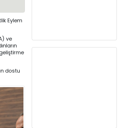
lik Eylem
A) ve
ınların
 geliştirme
ın dostu