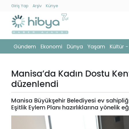
Giriş Yap
Arşiv
Künye
Ara
Gündem
Gündem
Ekonomi
Dünya
Yaşam
Kültür 
Ekonomi
Dünya
Manisa’da Kadın Dostu Kent
Yaşam
düzenlendi
Kültür
Manisa Büyükşehir Belediyesi ev sahipli
-
Eşitlik Eylem Planı hazırlıklarına yönelik e
Sanat
Spor