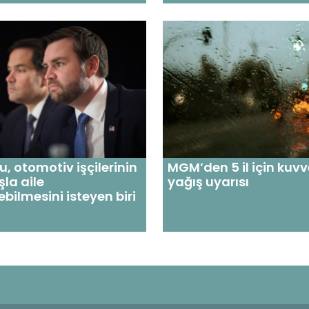
u, otomotiv işçilerinin
MGM’den 5 il için kuvv
la aile
yağış uyarısı
ebilmesini isteyen biri