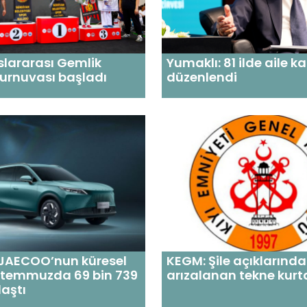
uslararası Gemlik
Yumaklı: 81 ilde aile k
urnuvası başladı
düzenlendi
AECOO’nun küresel
KEGM: Şile açıklarında
ı temmuzda 69 bin 739
arızalanan tekne kurta
aştı