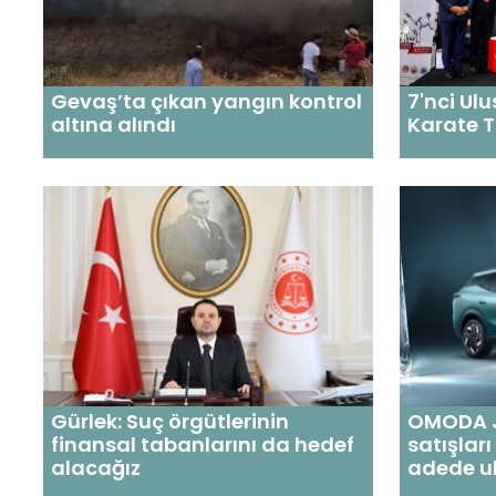
Gevaş’ta çıkan yangın kontrol
7'nci Ul
altına alındı
Karate T
Gürlek: Suç örgütlerinin
OMODA J
finansal tabanlarını da hedef
satışlar
alacağız
adede ul