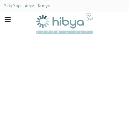
Giriş Yap
Arşiv
Künye
Ara
Gündem
Ekonomi
Dünya
Yaşam
Kültür
-
Sanat
Spor