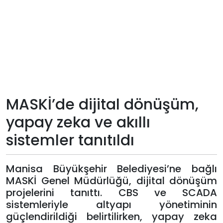
Teknoloji
Sektörel
Arşiv
Künye
MASKİ’de dijital dönüşüm,
yapay zeka ve akıllı
Giriş
sistemler tanıtıldı
Yap
Manisa Büyükşehir Belediyesi’ne bağlı
MASKİ Genel Müdürlüğü, dijital dönüşüm
projelerini tanıttı. CBS ve SCADA
sistemleriyle altyapı yönetiminin
güçlendirildiği belirtilirken, yapay zeka