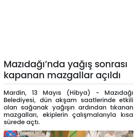
Teknoloji
Sektörel
Arşiv
Künye
Mazıdağı’nda yağış sonrası
kapanan mazgallar açıldı
Giriş
Yap
Mardin, 13 Mayıs (Hibya) - Mazıdağı
Belediyesi, dün akşam saatlerinde etkili
olan sağanak yağışın ardından tıkanan
mazgalları, ekiplerin çalışmalarıyla kısa
sürede açtı.