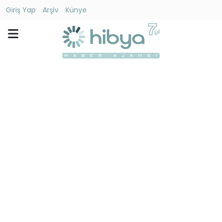
Giriş Yap
Arşiv
Künye
Ara
Gündem
Ekonomi
Dünya
Yaşam
Kültür
-
Sanat
Spor