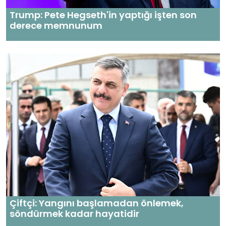
Trump: Pete Hegseth'in yaptığı işten son
derece memnunum
Çiftçi: Yangını başlamadan önlemek,
söndürmek kadar hayatidir