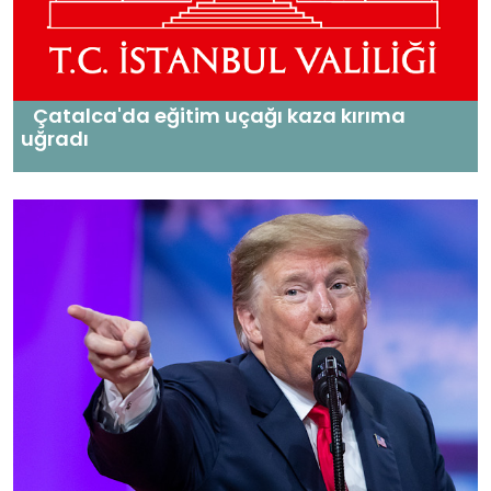
Çatalca'da eğitim uçağı kaza kırıma
uğradı