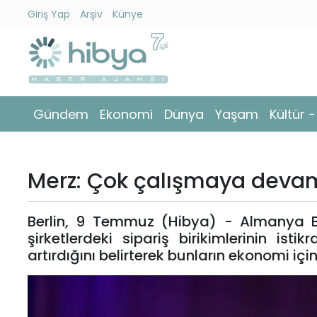
Giriş Yap
Arşiv
Künye
Ara
Gündem
Gündem
Ekonomi
Dünya
Yaşam
Kültür 
Ekonomi
Dünya
Merz: Çok çalışmaya devam 
Yaşam
Berlin, 9 Temmuz (Hibya) - Almanya Ba
Kültür
şirketlerdeki sipariş birikimlerinin istik
-
artırdığını belirterek bunların ekonomi içi
Sanat
Spor