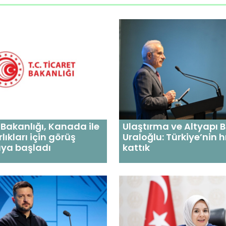
Bakanlığı, Kanada ile
Ulaştırma ve Altyapı 
lıkları için görüş
Uraloğlu: Türkiye’nin h
ya başladı
kattık