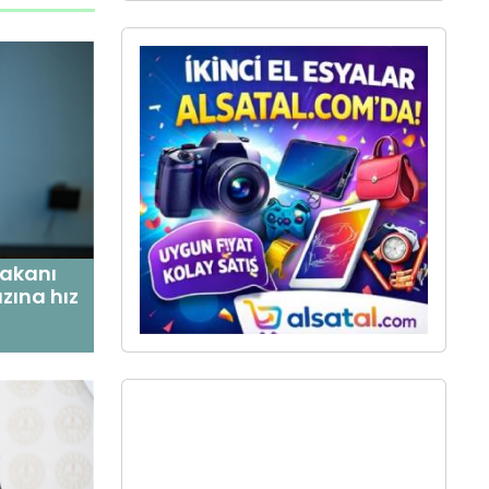
Bakanı
ızına hız