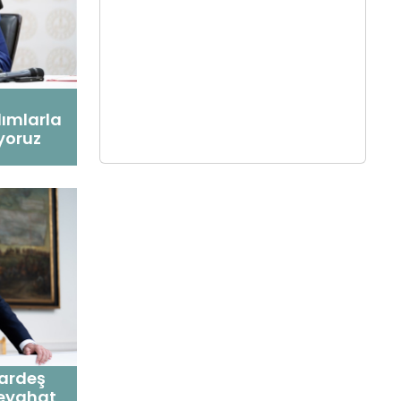
dımlarla
yoruz
kardeş
seyahat