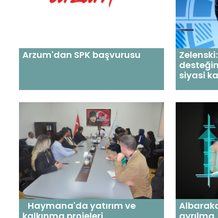
Arzum'dan SPK başvurusu
Zelensk
desteğin
siyasi ka
Haymana'da yatırım ve
Albarak
kalkınma projeleri
ayrılma