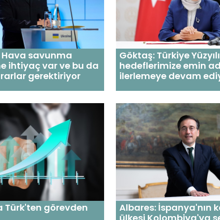
i: Hava savunma
Göktaş: Türkiye Yüzyılı
e ihtiyaç var ve bu da
hedeflerimize emin a
rarlar gerektiriyor
ilerlemeye devam edi
a Türk'ten görevden
Albares: İspanya'nın 
ülkesi Kolombiya'ya 