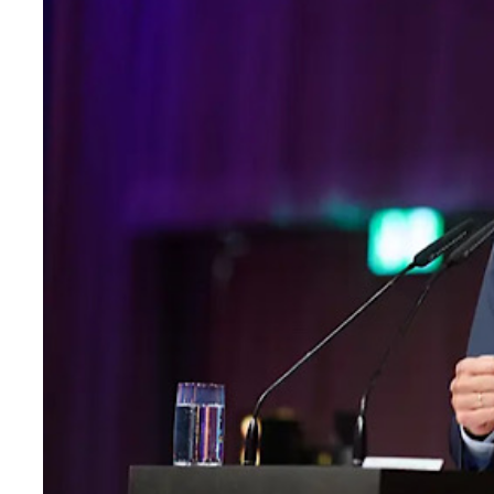
Teknoloji
Sektörel
Arşiv
Künye
Giriş
Yap