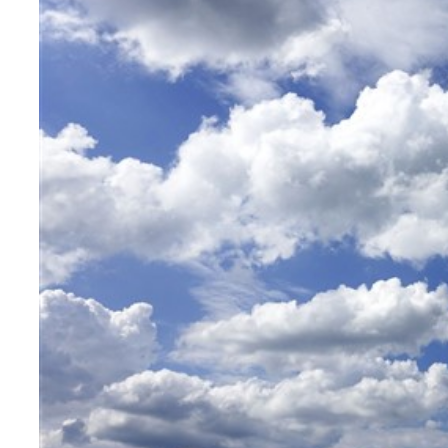
Teknoloji
Sektörel
Arşiv
Künye
Giriş
Yap