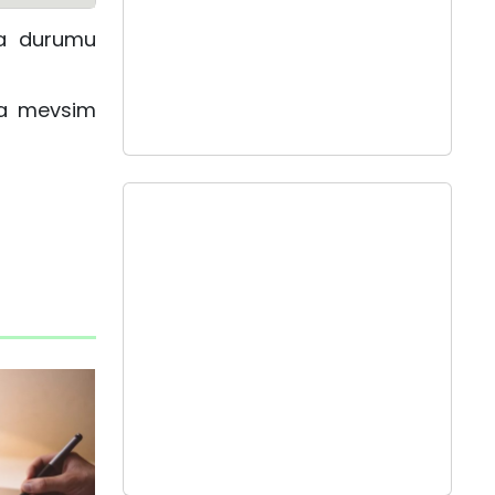
va durumu
ca mevsim