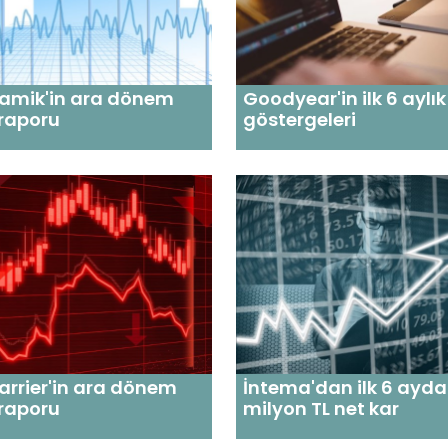
ramik'in ara dönem
Goodyear'in ilk 6 aylık
 raporu
göstergeleri
arrier'in ara dönem
İntema'dan ilk 6 ayda
 raporu
milyon TL net kar