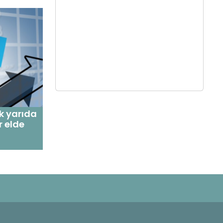
lk yarıda
r elde