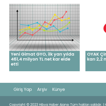
Yeni Gimat GYO, ilk yarı yılda
OYAK Çim
461,4 milyon TL net kar elde
karı 2,2 
etti
Giriş Yap
Arşiv
Künye
Copyright © 2023 Hibya Haber Ajansı Tüm hakları saklıdır. 