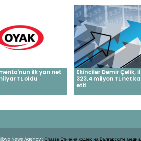
ento'nun ilk yarı net
Ekinciler Demir Çelik, i
milyar TL oldu
323,4 milyon TL net ka
etti
| Hibya News Agency :
Спазва Етичния кодекс на Българските медии.