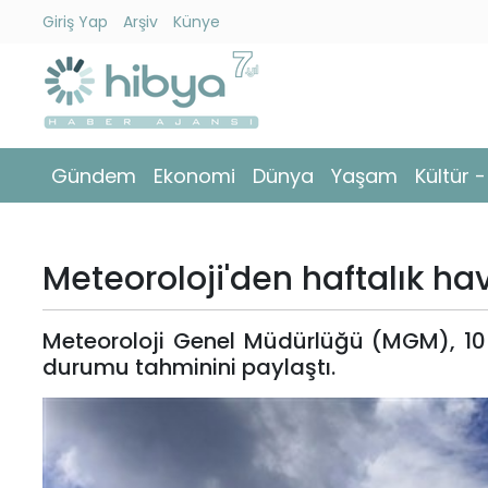
Giriş Yap
Arşiv
Künye
Ara
Gündem
Gündem
Ekonomi
Dünya
Yaşam
Kültür 
Ekonomi
Dünya
Meteoroloji'den haftalık h
Yaşam
Meteoroloji Genel Müdürlüğü (MGM), 10
Kültür
durumu tahminini paylaştı.
-
Sanat
Spor