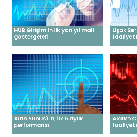
HUB Girişim'in ilk yarı yıl mali
Uşak Se
göstergeleri
faaliyet
Altın Yunus'un, ilk 6 aylık
Alarko C
performansı
faaliyet