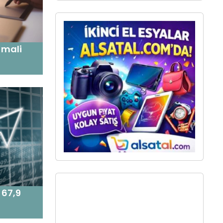
 mali
 67,9