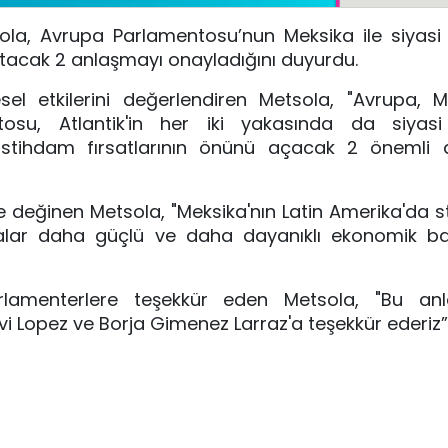
, Avrupa Parlamentosu’nun Meksika ile siyasi iş
ratacak 2 anlaşmayı onayladığını duyurdu.
l etkilerini değerlendiren Metsola, "Avrupa, Me
tosu, Atlantik'in her iki yakasında da siyasi i
e istihdam fırsatlarının önünü açacak 2 önemli 
ine değinen Metsola, "Meksika'nın Latin Amerika'da st
malar daha güçlü ve daha dayanıklı ekonomik ba
lamenterlere teşekkür eden Metsola, "Bu anl
Lopez ve Borja Gimenez Larraz'a teşekkür ederiz”