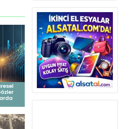
üresel
Gözler
larda