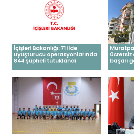
İçişleri Bakanlığı: 71 ilde
Muratpaş
uyuşturucu operasyonlarında
ücretsiz
844 şüpheli tutuklandı
başarı g