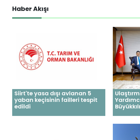
Haber Akışı
Siirt'te yasa dışı avlanan 5
Ulaştırm
yaban keçisinin failleri tespit
Yardımc
edildi
Büyükkıl