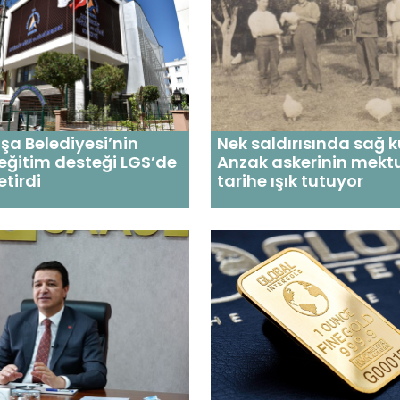
a Belediyesi’nin
Nek saldırısında sağ 
 eğitim desteği LGS’de
Anzak askerinin mekt
etirdi
tarihe ışık tutuyor