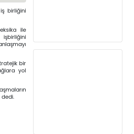
 birliğini
ksika ile
şbirliğini
anlaşmayı
ratejik bir
ğlara yol
aşmaların
 dedi.