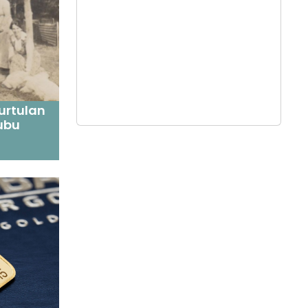
kurtulan
ubu