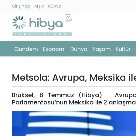
Giriş Yap
Arşiv
Künye
Ara
Gündem
Gündem
Ekonomi
Dünya
Yaşam
Kültür 
Ekonomi
Dünya
Metsola: Avrupa, Meksika ile
Yaşam
Brüksel, 8 Temmuz (Hibya) - Avrupa
Kültür
Parlamentosu’nun Meksika ile 2 anlaşma 
-
Sanat
Spor