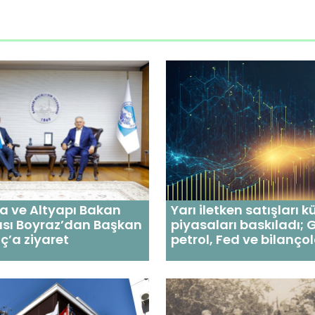
a ve Altyapı Bakan
Yarı iletken satışları k
ısı Boyraz’dan Başkan
piyasaları baskıladı; 
ıç’a ziyaret
petrol, Fed ve bilanço