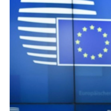
Teknoloji
Sektörel
Arşiv
Künye
Giriş
Yap