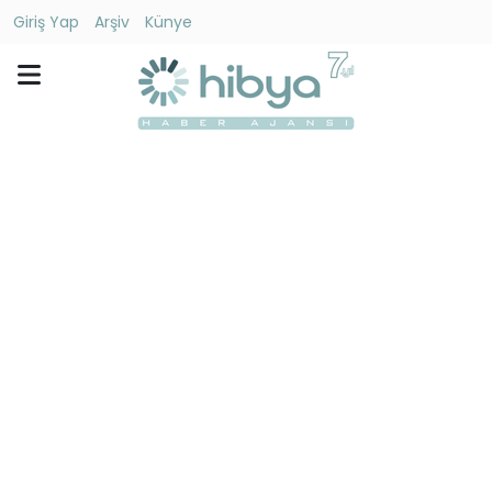
Giriş Yap
Arşiv
Künye
Ara
Gündem
Ekonomi
Dünya
Yaşam
Kültür
-
Sanat
Spor