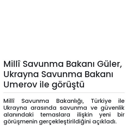
Teknoloji
Sektörel
Arşiv
Künye
Millî Savunma Bakanı Güler,
Giriş
Ukrayna Savunma Bakanı
Yap
Umerov ile görüştü
Millî Savunma Bakanlığı, Türkiye ile
Ukrayna arasında savunma ve güvenlik
alanındaki temaslara ilişkin yeni bir
görüşmenin gerçekleştirildiğini açıkladı.