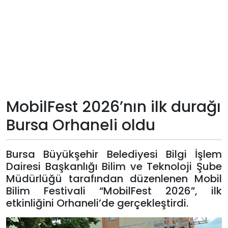
Teknoloji
Sektörel
Arşiv
Künye
MobilFest 2026’nın ilk durağı
Bursa Orhaneli oldu
Giriş
Yap
Bursa Büyükşehir Belediyesi Bilgi İşlem
Dairesi Başkanlığı Bilim ve Teknoloji Şube
Müdürlüğü tarafından düzenlenen Mobil
Bilim Festivali “MobilFest 2026”, ilk
etkinliğini Orhaneli’de gerçekleştirdi.