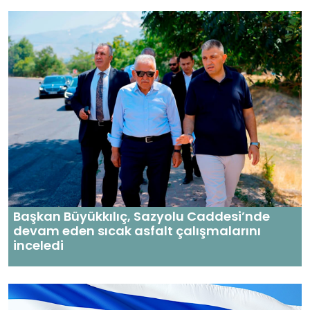
Başkan Büyükkılıç, Sazyolu Caddesi’nde
devam eden sıcak asfalt çalışmalarını
inceledi