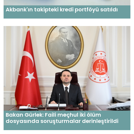
Akbank'ın takipteki kredi portföyü satıldı
Bakan Gürlek: Faili meçhul iki ölüm
dosyasında soruşturmalar derinleştirildi