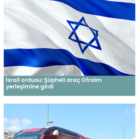
İsrail ordusu: Şüpheli araç Ofraim
yerleşimine girdi