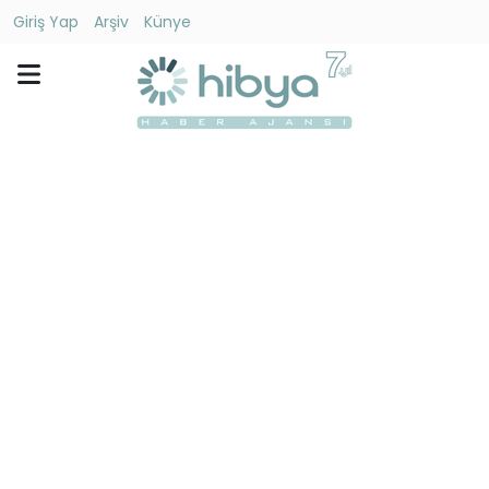
Giriş Yap
Arşiv
Künye
Ara
Gündem
Ekonomi
Dünya
Yaşam
Kültür
-
Sanat
Spor