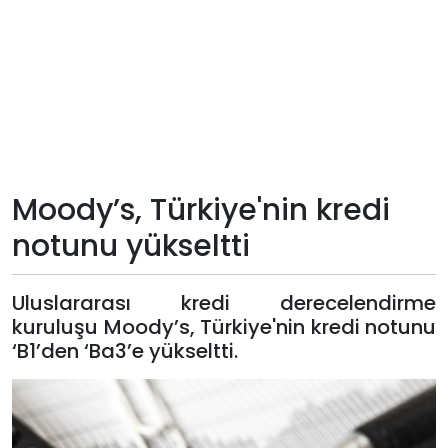
Teknoloji
Sektörel
Arşiv
Künye
Moody’s, Türkiye'nin kredi
notunu yükseltti
Giriş
Yap
Uluslararası kredi derecelendirme
kuruluşu Moody’s, Türkiye'nin kredi notunu
‘B1’den ‘Ba3’e yükseltti.