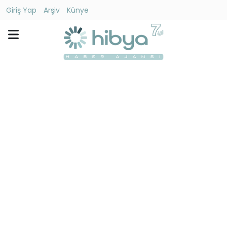
Giriş Yap
Arşiv
Künye
Ara
Gündem
Ekonomi
Dünya
Yaşam
Kültür
-
Sanat
Spor