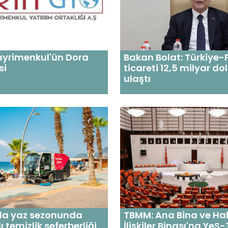
ayrimenkul'ün Dora
Bakan Bolat: Türkiye
si
ticareti 12,5 milyar do
ulaştı
da yaz sezonunda
TBMM: Ana Bina ve Hal
 temizlik seferberliği
İlişkiler Binası'na YeS