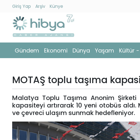
Giriş Yap
Arşiv
Künye
Ara
Gündem
Gündem
Ekonomi
Dünya
Yaşam
Kültür 
Ekonomi
Dünya
MOTAŞ toplu taşıma kapasite
Yaşam
Malatya Toplu Taşıma Anonim Şirketi 
Kültür
kapasiteyi artırarak 10 yeni otobüs aldı.
-
ve çevreci ulaşım sunmak hedefleniyor.
Sanat
Spor