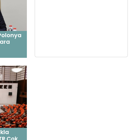
-Polonya
lara
kla
-TR Çok