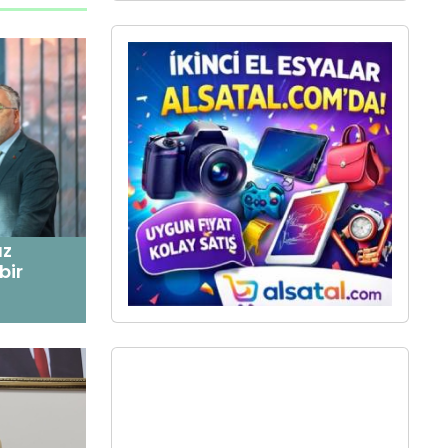
üz
bir