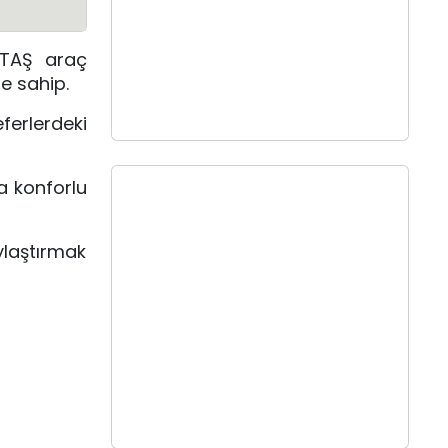
OTAŞ araç
e sahip.
ferlerdeki
a konforlu
ylaştırmak