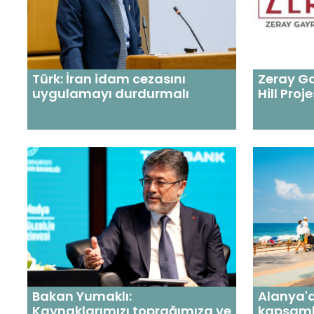
Türk: İran idam cezasını
Zeray G
uygulamayı durdurmalı
Hill Proje
Alanya'
Bakan Yumaklı:
kapsamlı
Kaynaklarımızı toprağımıza ve