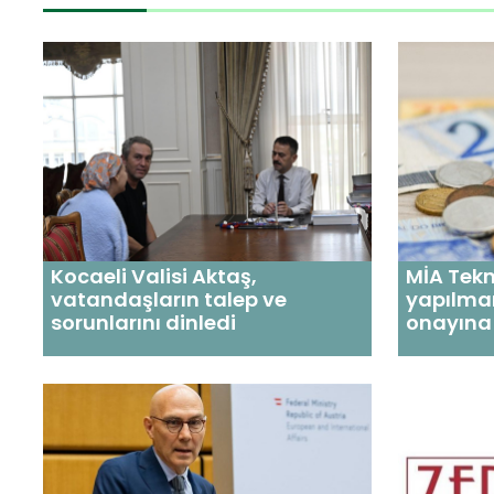
Kocaeli Valisi Aktaş,
MİA Tekn
vatandaşların talep ve
yapılma
sorunlarını dinledi
onayına