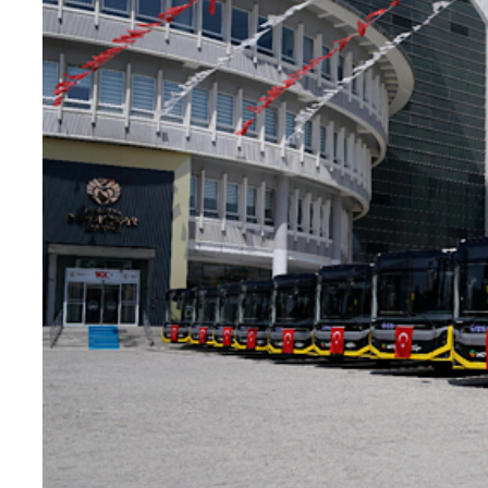
Teknoloji
Sektörel
Arşiv
Künye
Giriş
Yap