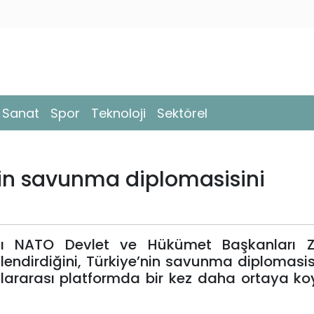
- Sanat
Spor
Teknoloji
Sektörel
nin savunma diplomasisini
cı NATO Devlet ve Hükümet Başkanları Zir
endirdiğini, Türkiye’nin savunma diplomasisi
slararası platformda bir kez daha ortaya k