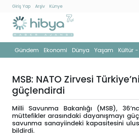
Giriş Yap
Arşiv
Künye
Ara
Gündem
Gündem
Ekonomi
Dünya
Yaşam
Kültür 
Ekonomi
Dünya
MSB: NATO Zirvesi Türkiye’
Yaşam
güçlendirdi
Kültür
Milli Savunma Bakanlığı (MSB), 36’n
-
müttefikler arasındaki dayanışmayı güçl
Sanat
savunma sanayiindeki kapasitesini ulu
bildirdi.
Spor