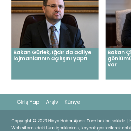
Bakan Gürlek, Iğdır'da adliye
Bakan Çif
lojmanlarının açılışını yaptı
gönlümü
var
Giriş Yap
Arşiv
Künye
Copyright © 2023 Hibya Haber Ajansı Tüm hakları saklıdır. 
Web sitemizdeki tüm içeriklerimiz, kaynak gösterilerek 