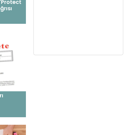
"Protect
ğrısı
rı