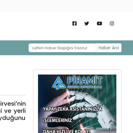
Haber Ara
vesi’nin
 ve yerli
oyduğunu