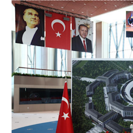
Teknoloji
Sektörel
Arşiv
Künye
Giriş
Yap