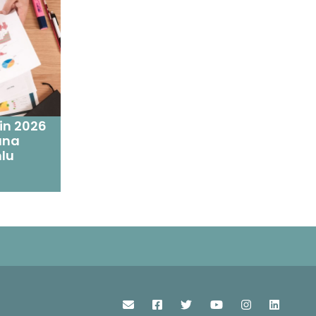
'in 2026
runa
mlu