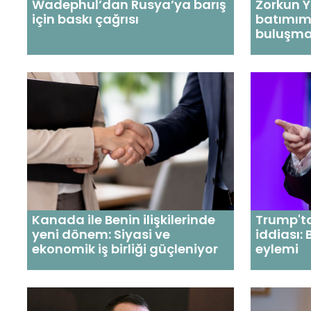
Wadephul’dan Rusya’ya barış
Zorkun 
için baskı çağrısı
batımım
buluşma
Kanada ile Benin ilişkilerinde
Trump't
yeni dönem: Siyasi ve
iddiası:
ekonomik iş birliği güçleniyor
eylemi