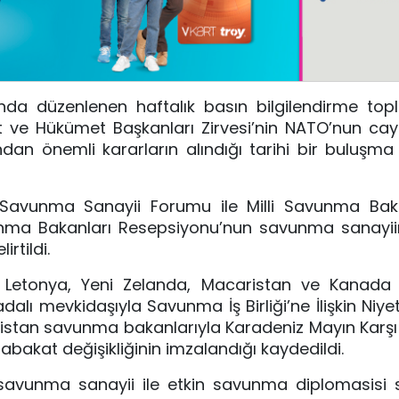
’nda düzenlenen haftalık basın bilgilendirme topl
 ve Hükümet Başkanları Zirvesi’nin NATO’nun caydı
dan önemli kararların alındığı tarihi bir buluşm
Savunma Sanayii Forumu ile Milli Savunma Bak
avunma Bakanları Resepsiyonu’nun savunma sanayi
irtildi.
, Letonya, Yeni Zelanda, Macaristan ve Kanad
alı mevkidaşıyla Savunma İş Birliği’ne İlişkin Niyet
aristan savunma bakanlarıyla Karadeniz Mayın Karşı 
bakat değişikliğinin imzalandığı kaydedildi.
li savunma sanayii ile etkin savunma diplomasisi