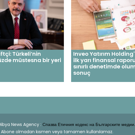
tçi: Türkeli’nin
Inveo Yatırım Holding
zde müstesna bir yeri
ilk yarı finansal rapo
sınırlı denetimde olu
sonuç
| Hibya News Agency :
Спазва Етичния кодекс на Българските медии.
dahi Abone olmadan kısmen veya tamamen kullanılamaz.