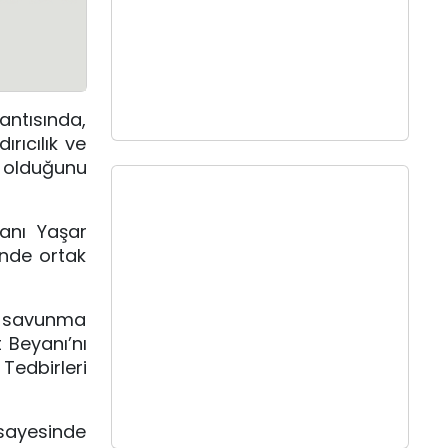
antısında,
rıcılık ve
a olduğunu
anı Yaşar
inde ortak
a savunma
 Beyanı’nı
Tedbirleri
 sayesinde