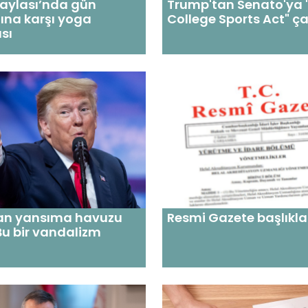
Yaylası’nda gün
Trump'tan Senato'ya 
ına karşı yoga
College Sports Act" ça
sı
an yansıma havuzu
Resmi Gazete başlıkla
 Bu bir vandalizm