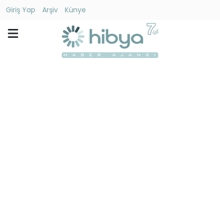
Giriş Yap
Arşiv
Künye
Ara
Gündem
Ekonomi
Dünya
Yaşam
Kültür
-
Sanat
Spor