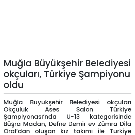
Teknoloji
Sektörel
Arşiv
Künye
Muğla Büyükşehir Belediyesi
okçuları, Türkiye Şampiyonu
Giriş
oldu
Yap
Muğla Büyükşehir Belediyesi okçuları
Okçuluk Ases Salon Türkiye
Şampiyonası’nda U-13 kategorisinde
Büşra Madan, Defne Demir ev Zümra Dila
Oral’dan oluşan kız takımı ile Türkiye