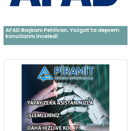
AFAD Başkanı Pehlivan, Yozgat’ta deprem
konutlarını inceledi