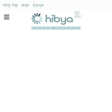
Giriş Yap
Arşiv
Künye
Ara
Gündem
Ekonomi
Dünya
Yaşam
Kültür
-
Sanat
Spor