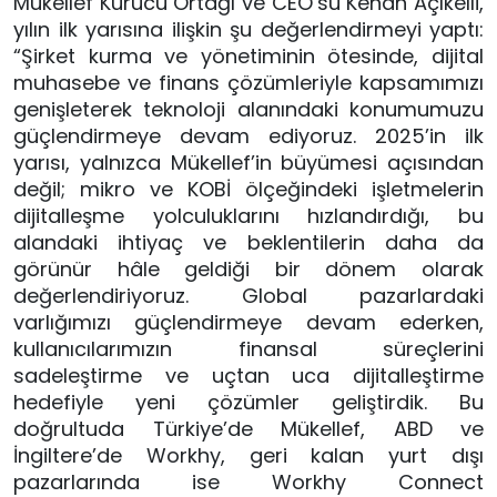
Mükellef Kurucu Ortağı ve CEO’su Kenan Açıkelli,
yılın ilk yarısına ilişkin şu değerlendirmeyi yaptı:
“Şirket kurma ve yönetiminin ötesinde, dijital
muhasebe ve finans çözümleriyle kapsamımızı
genişleterek teknoloji alanındaki konumumuzu
güçlendirmeye devam ediyoruz. 2025’in ilk
yarısı, yalnızca Mükellef’in büyümesi açısından
değil; mikro ve KOBİ ölçeğindeki işletmelerin
dijitalleşme yolculuklarını hızlandırdığı, bu
alandaki ihtiyaç ve beklentilerin daha da
görünür hâle geldiği bir dönem olarak
değerlendiriyoruz. Global pazarlardaki
varlığımızı güçlendirmeye devam ederken,
kullanıcılarımızın finansal süreçlerini
sadeleştirme ve uçtan uca dijitalleştirme
hedefiyle yeni çözümler geliştirdik. Bu
doğrultuda Türkiye’de Mükellef, ABD ve
İngiltere’de Workhy, geri kalan yurt dışı
pazarlarında ise Workhy Connect