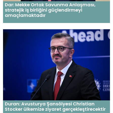
Dar: Mekke Ortak Savunma Anlaşması,
stratejik iş birliğini güçlendirmeyi
amaçlamaktadır
Duran: Avusturya Şansölyesi Christian
Stocker ülkemize ziyaret gerçekleştirecektir