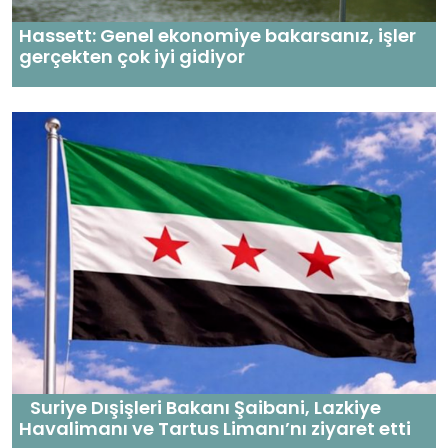
Hassett: Genel ekonomiye bakarsanız, işler
gerçekten çok iyi gidiyor
Suriye Dışişleri Bakanı Şaibani, Lazkiye
Havalimanı ve Tartus Limanı’nı ziyaret etti