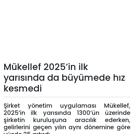
Teknoloji
Sektörel
Arşiv
Künye
Mükellef 2025’in ilk
Giriş
yarısında da büyümede hız
Yap
kesmedi
Şirket yönetim uygulaması Mükellef,
2025’in ilk yarısında 1300’ün üzerinde
şirketin kuruluşuna aracılık ederken,
gelirlerini geçen yılın aynı dönemine göre