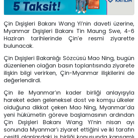
Çin Dışişleri Bakanı Wang Yi
’
nin daveti üzerine,
Myanmar Dışişleri Bakanı Tin Maung Swe, 4-6
Haziran tarihlerinde Çin
’
e resmi ziyarette
bulunacak.
Çin Dışişleri Bakanlığı Sözcüsü Mao Ning, bugün
düzenlenen olağan basın toplantısında ziyarete
ilişkin bilgi verirken, Çin-Myanmar ilişkilerini de
değerlendirdi.
Çin ile Myanmar’ın kader birliği anlayışıyla
hareket eden geleneksel dost ve komşu ülkeler
olduğuna dikkat çeken Mao Ning, Myanmar
’
da
yeni hükümetin göreve başlamasının ardından
Çin Dışişleri Bakanı Wang Yi
’
nin nisan ayı
sonunda Myanmar’ı ziyaret ettiğini ve iki tarafın
çeşitli alanlardaki iş birliği konusunda kapsamlı