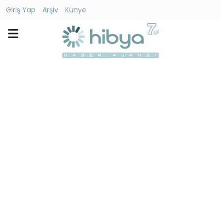
Giriş Yap
Arşiv
Künye
Ara
Gündem
Ekonomi
Dünya
Yaşam
Kültür
-
Sanat
Spor