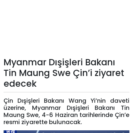
Teknoloji
Sektörel
Arşiv
Künye
Myanmar Dışişleri Bakanı
Tin Maung Swe Çin’i ziyaret
Giriş
edecek
Yap
Çin Dışişleri Bakanı Wang Yi’nin daveti
üzerine, Myanmar Dışişleri Bakanı Tin
Maung Swe, 4-6 Haziran tarihlerinde Çin’e
resmi ziyarette bulunacak.