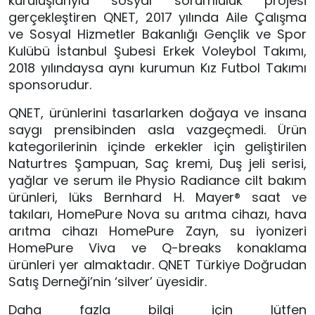
kuruluşlarıyla sosyal sorumluluk projesi
gerçekleştiren QNET, 2017 yılında Aile Çalışma
ve Sosyal Hizmetler Bakanlığı Gençlik ve Spor
Kulübü İstanbul Şubesi Erkek Voleybol Takımı,
2018 yılındaysa aynı kurumun Kız Futbol Takımı
sponsorudur.
QNET, ürünlerini tasarlarken doğaya ve insana
saygı prensibinden asla vazgeçmedi. Ürün
kategorilerinin içinde erkekler için geliştirilen
Naturtres Şampuan, Saç kremi, Duş jeli serisi,
yağlar ve serum ile Physio Radiance cilt bakım
ürünleri, lüks Bernhard H. Mayer® saat ve
takıları, HomePure Nova su arıtma cihazı, hava
arıtma cihazı HomePure Zayn, su iyonizeri
HomePure Viva ve Q-breaks konaklama
ürünleri yer almaktadır. QNET Türkiye Doğrudan
Satış Derneği
’
nin
‘
silver’ üyesidir.
Daha fazla bilgi için lütfen