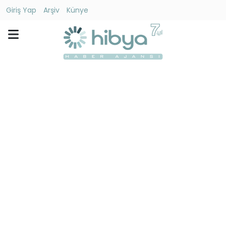
Giriş Yap
Arşiv
Künye
Ara
Gündem
Ekonomi
Dünya
Yaşam
Kültür
-
Sanat
Spor