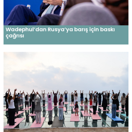
Wadephul’dan Rusya’ya barış için baskı
çağrısı