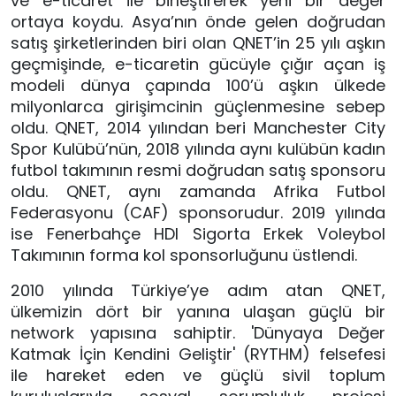
ve e-ticaret ile birleştirerek yeni bir değer
ortaya koydu. Asya
’
nın önde gelen doğrudan
satış şirketlerinden biri olan QNET
’
in 25 yılı aşkın
geçmişinde, e-ticaretin gücüyle çığır açan iş
modeli dünya çapında 100’ü aşkın ülkede
milyonlarca girişimcinin güçlenmesine sebep
oldu. QNET, 2014 yılından beri Manchester City
Spor Kulübü’nün, 2018 yılında aynı kulübün kadın
futbol takımının resmi doğrudan satış sponsoru
oldu. QNET, aynı zamanda Afrika Futbol
Federasyonu (CAF) sponsorudur. 2019 yılında
ise Fenerbahçe HDI Sigorta Erkek Voleybol
Takımının forma kol sponsorluğunu üstlendi.
2010 yılında Türkiye
’
ye adım atan QNET,
ülkemizin dört bir yanına ulaşan güçlü bir
network yapısına sahiptir. 'Dünyaya Değer
Katmak İçin Kendini Geliştir' (RYTHM) felsefesi
ile hareket eden ve güçlü sivil toplum