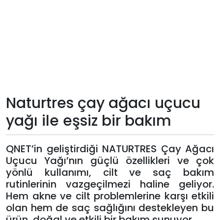
Teknoloji
Sektörel
Arşiv
Künye
Naturtres çay ağacı uçucu
yağı ile eşsiz bir bakım
Giriş
Yap
QNET’in geliştirdiği NATURTRES Çay Ağacı
Uçucu Yağı’nın güçlü özellikleri ve çok
yönlü kullanımı, cilt ve saç bakım
rutinlerinin vazgeçilmezi haline geliyor.
Hem akne ve cilt problemlerine karşı etkili
olan hem de saç sağlığını destekleyen bu
ürün, doğal ve etkili bir bakım sunuyor.