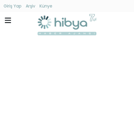
Giriş Yap
Arşiv
Künye
Ara
Gündem
Ekonomi
Dünya
Yaşam
Kültür
-
Sanat
Spor