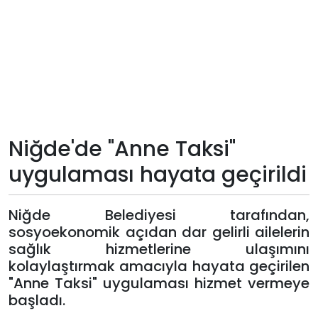
Teknoloji
Sektörel
Arşiv
Künye
Niğde'de "Anne Taksi"
uygulaması hayata geçirildi
Giriş
Yap
Niğde Belediyesi tarafından,
sosyoekonomik açıdan dar gelirli ailelerin
sağlık hizmetlerine ulaşımını
kolaylaştırmak amacıyla hayata geçirilen
"Anne Taksi" uygulaması hizmet vermeye
başladı.