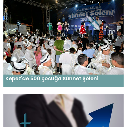
Kepez'de 500 çocuğa Sünnet Şöleni