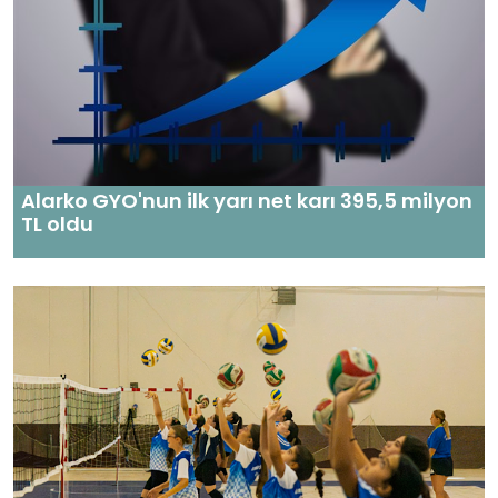
Alarko GYO'nun ilk yarı net karı 395,5 milyon
TL oldu