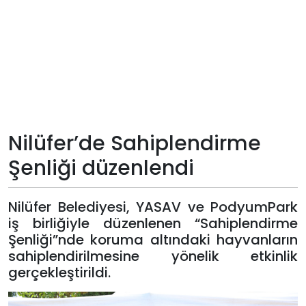
Teknoloji
Sektörel
Arşiv
Künye
Nilüfer’de Sahiplendirme
Şenliği düzenlendi
Giriş
Yap
Nilüfer Belediyesi, YASAV ve PodyumPark
iş birliğiyle düzenlenen “Sahiplendirme
Şenliği”nde koruma altındaki hayvanların
sahiplendirilmesine yönelik etkinlik
gerçekleştirildi.