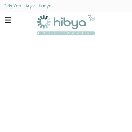
Giriş Yap
Arşiv
Künye
Ara
Gündem
Ekonomi
Dünya
Yaşam
Kültür
-
Sanat
Spor