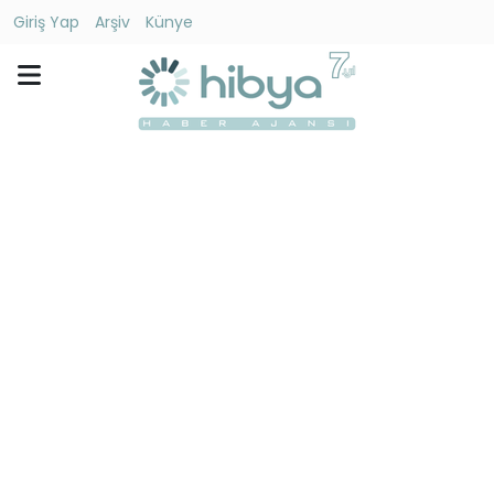
Giriş Yap
Arşiv
Künye
Ara
Gündem
Ekonomi
Dünya
Yaşam
Kültür
-
Sanat
Spor