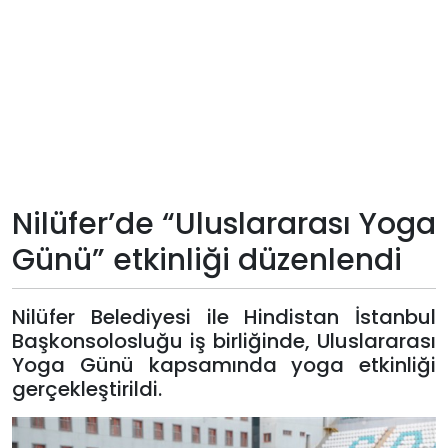
Teknoloji
Sektörel
Arşiv
Künye
Nilüfer’de “Uluslararası Yoga
Giriş
Günü” etkinliği düzenlendi
Yap
Nilüfer Belediyesi ile Hindistan İstanbul
Başkonsolosluğu iş birliğinde, Uluslararası
Yoga Günü kapsamında yoga etkinliği
gerçekleştirildi.