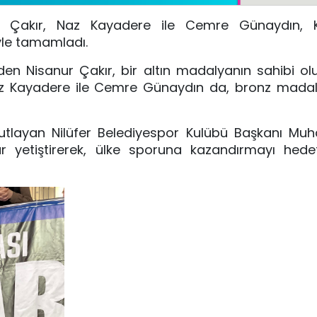
nur Çakır, Naz Kayadere ile Cemre Günaydın, K
eyle tamamladı.
den Nisanur Çakır, bir altın madalyanın sahibi ol
az Kayadere ile Cemre Günaydın da, bronz madal
kutlayan Nilüfer Belediyespor Kulübü Başkanı Mu
r yetiştirerek, ülke sporuna kazandırmayı hedefl