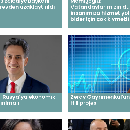
s Belediye Başkanı
Memişoğlu:
revden uzaklaştırıldı
Vatandaşlarımızın dua
insanımıza hizmet yo
bizler için çok kıymetli
d: Rusya’ya ekonomik
Zeray Gayrimenkul'ün
ırılmalı
Hill projesi