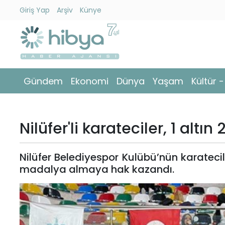
Giriş Yap
Arşiv
Künye
Ara
Gündem
Gündem
Ekonomi
Dünya
Yaşam
Kültür 
Ekonomi
Dünya
Nilüfer'li karateciler, 1 alt
Yaşam
Nilüfer Belediyespor Kulübü’nün karateciler
Kültür
madalya almaya hak kazandı.
-
Sanat
Spor