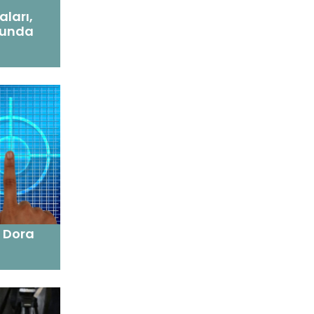
ları,
lunda
 Dora