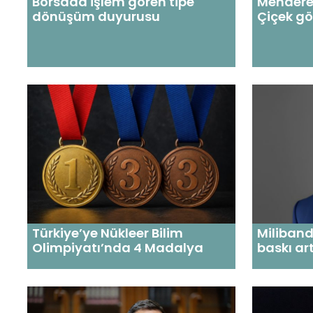
Borsada işlem gören tipe
Mendere
dönüşüm duyurusu
Çiçek gö
Türkiye’ye Nükleer Bilim
Miliban
Olimpiyatı’nda 4 Madalya
baskı art