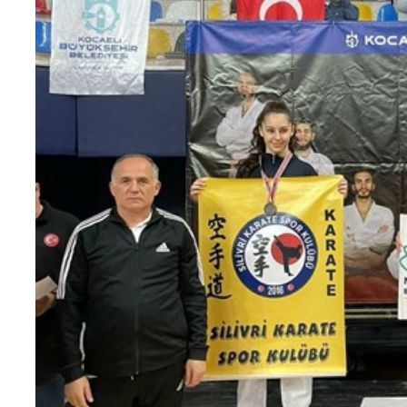
Teknoloji
Sektörel
Arşiv
Künye
Giriş
Yap