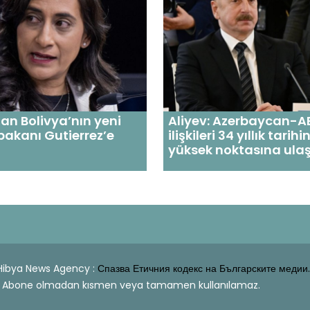
n Bolivya’nın yeni
Aliyev: Azerbaycan-A
 bakanı Gutierrez’e
ilişkileri 34 yıllık tarih
yüksek noktasına ulaş
| Hibya News Agency :
Спазва Етичния кодекс на Българските медии.
dahi Abone olmadan kısmen veya tamamen kullanılamaz.