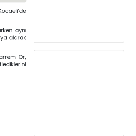
ocaeli’de
urken aynı
ya alarak
harrem Or,
ediklerini