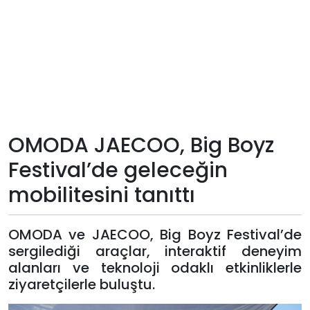
Teknoloji
Sektörel
Arşiv
Künye
OMODA JAECOO, Big Boyz
Festival’de geleceğin
Giriş
mobilitesini tanıttı
Yap
OMODA ve JAECOO, Big Boyz Festival’de
sergilediği araçlar, interaktif deneyim
alanları ve teknoloji odaklı etkinliklerle
ziyaretçilerle buluştu.