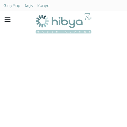
Giriş Yap
Arşiv
Künye
Ara
Gündem
Ekonomi
Dünya
Yaşam
Kültür
-
Sanat
Spor