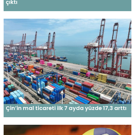
çıktı
Çin’in mal ticareti ilk 7 ayda yüzde 17,3 arttı