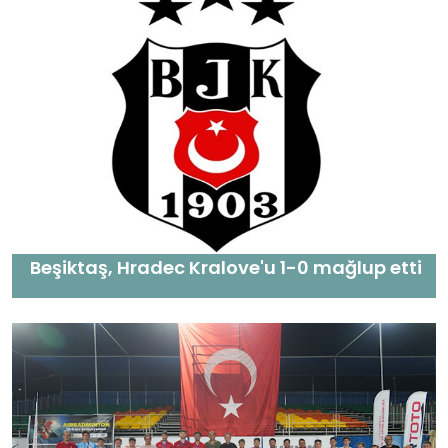
Beşiktaş, Hradec Kralove'u 1-0 mağlup etti