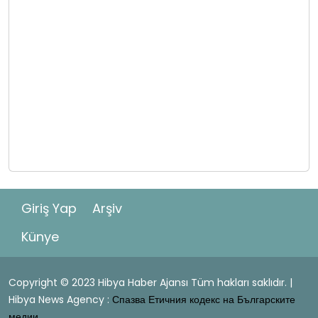
Giriş Yap
Arşiv
Künye
Copyright © 2023 Hibya Haber Ajansı Tüm hakları saklıdır. |
Hibya News Agency :
Спазва Етичния кодекс на Българските
медии.