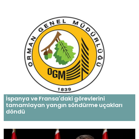
İspanya ve Fransa'daki görevlerini
tamamlayan yangın söndürme uçakları
döndü