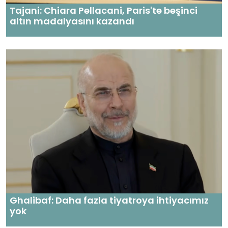
Tajani: Chiara Pellacani, Paris'te beşinci
altın madalyasını kazandı
Ghalibaf: Daha fazla tiyatroya ihtiyacımız
yok