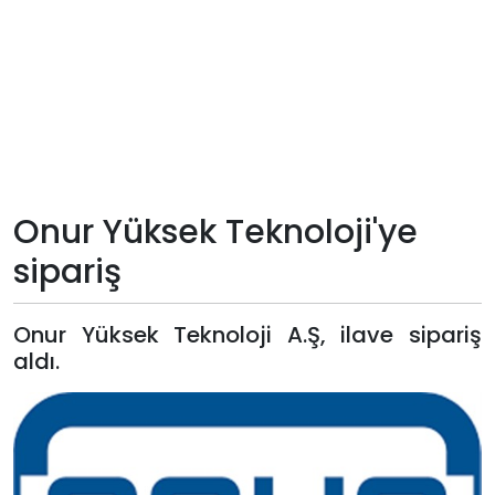
Teknoloji
Sektörel
Arşiv
Künye
Onur Yüksek Teknoloji'ye
sipariş
Giriş
Yap
Onur Yüksek Teknoloji A.Ş, ilave sipariş
aldı.