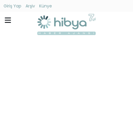
Giriş Yap
Arşiv
Künye
Ara
Gündem
Ekonomi
Dünya
Yaşam
Kültür
-
Sanat
Spor