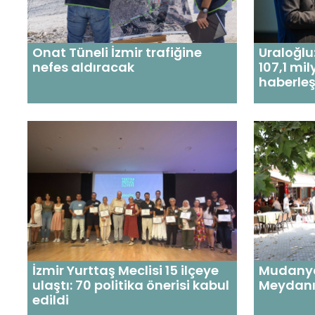
Onat Tüneli İzmir trafiğine
Uraloğlu
nefes aldıracak
107,1 mil
haberleş
İzmir Yurttaş Meclisi 15 ilçeye
Mudanya
ulaştı: 70 politika önerisi kabul
Meydanı
edildi