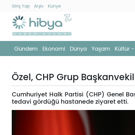
Giriş Yap
Arşiv
Künye
Ara
Gündem
Gündem
Ekonomi
Dünya
Yaşam
Kültür 
Ekonomi
Dünya
Özel, CHP Grup Başkanvekili 
Yaşam
Cumhuriyet Halk Partisi (CHP) Genel Baş
Kültür
tedavi gördüğü hastanede ziyaret etti.
-
Sanat
Spor