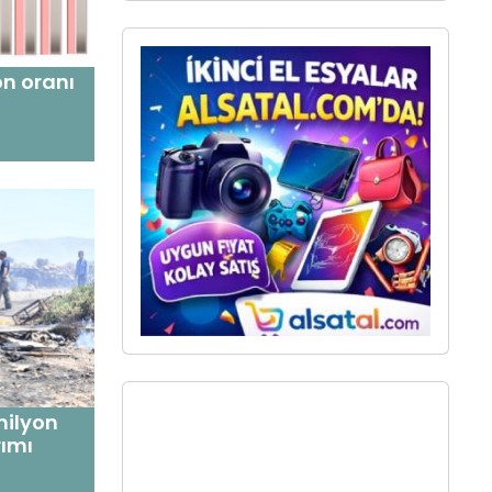
on oranı
 milyon
rımı