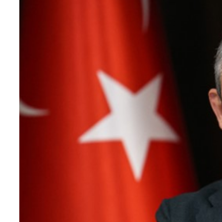
Teknoloji
Sektörel
Arşiv
Künye
Giriş
Yap