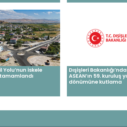
l Yolu’nun iskele
Dışişleri Bakanlığı’nd
 tamamlandı
ASEAN’ın 59. kuruluş yı
dönümüne kutlama