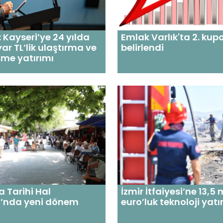
: Kayseri’ye 24 yılda
Emlak Varlık'ta 2. kup
yar TL’lik ulaştırma ve
belirlendi
me yatırımı
 Tarihi Hal
İzmir İtfaiyesi’ne 13,5
’nda yeni dönem
euro’luk teknoloji yatı