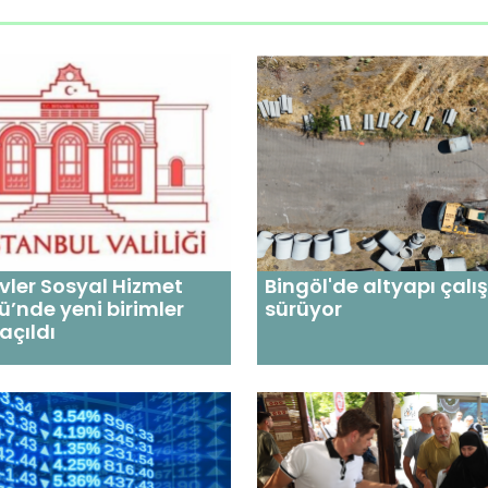
vler Sosyal Hizmet
Bingöl'de altyapı çalı
’nde yeni birimler
sürüyor
açıldı