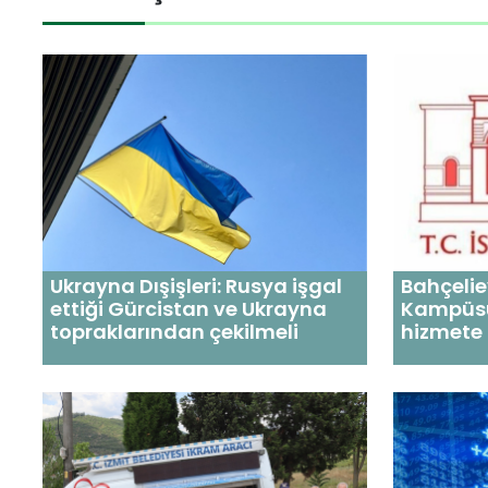
Ukrayna Dışişleri: Rusya işgal
Bahçelie
ettiği Gürcistan ve Ukrayna
Kampüsü
topraklarından çekilmeli
hizmete 