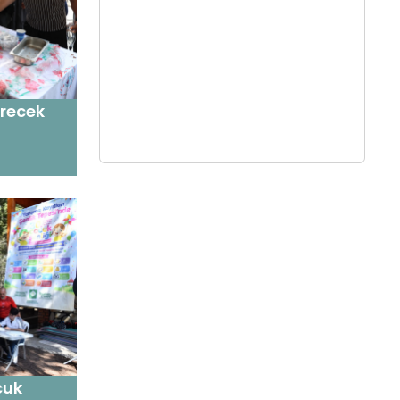
ürecek
cuk