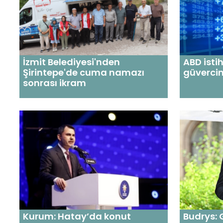
İzmit Belediyesi'nden
ABD isti
Şirintepe'de cuma namazı
güvercin
sonrası ikram
Kurum: Hatay’da konut
Budrys: 