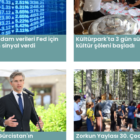
hdam verileri Fed için
Kültürpark'ta 3 gün s
 sinyal verdi
kültür şöleni başladı
Gürcistan'ın
Zorkun Yaylası 30. Ço