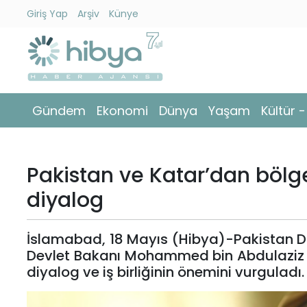
Giriş Yap
Arşiv
Künye
Ara
Gündem
Gündem
Ekonomi
Dünya
Yaşam
Kültür 
Ekonomi
Dünya
Pakistan ve Katar’dan bölg
Yaşam
diyalog
Kültür
İslamabad, 18 Mayıs (Hibya)-Pakistan Dı
-
Devlet Bakanı Mohammed bin Abdulaziz Al
Sanat
diyalog ve iş birliğinin önemini vurguladı.
Spor