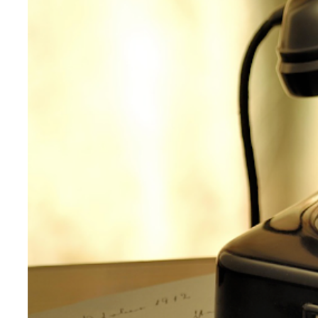
Teknoloji
Sektörel
Arşiv
Künye
Giriş
Yap