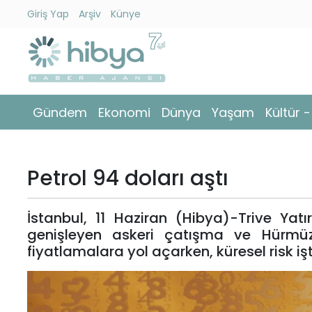
Giriş Yap
Arşiv
Künye
Ara
Gündem
Gündem
Ekonomi
Dünya
Yaşam
Kültür 
Ekonomi
Dünya
Petrol 94 doları aştı
Yaşam
İstanbul, 11 Haziran (Hibya)-Trive Yatı
Kültür
genişleyen askeri çatışma ve Hürmüz 
-
fiyatlamalara yol açarken, küresel risk işt
Sanat
Spor