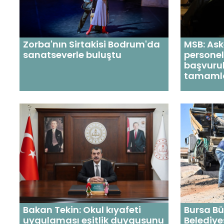
Zorba'nın Sirtakisi Bodrum'da
MSB: Ask
sanatseverle buluştu
personel
başvuru
tamaml
Bakan Tekin: Okul kıyafeti
Bursa Bü
uygulaması eşitlik duygusunu
Belediye