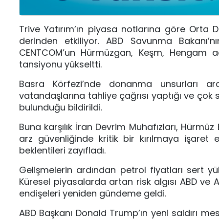
Trive Yatırım’ın piyasa notlarına göre Orta 
derinden etkiliyor. ABD Savunma Bakanı’nın
CENTCOM’un Hürmüzgan, Keşm, Hengam adala
tansiyonu yükseltti.
Basra Körfezi’nde donanma unsurları ara
vatandaşlarına tahliye çağrısı yaptığı ve çok 
bulunduğu bildirildi.
Buna karşılık İran Devrim Muhafızları, Hürmüz 
arz güvenliğinde kritik bir kırılmaya işare
beklentileri zayıfladı.
Gelişmelerin ardından petrol fiyatları sert yü
Küresel piyasalarda artan risk algısı ABD ve 
endişeleri yeniden gündeme geldi.
ABD Başkanı
Donald Trump
’ın yeni saldırı m