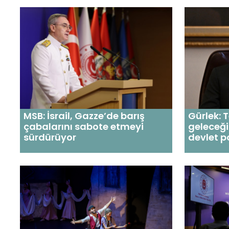
MSB: İsrail, Gazze’de barış
Gürlek: 
çabalarını sabote etmeyi
geleceği
sürdürüyor
devlet po