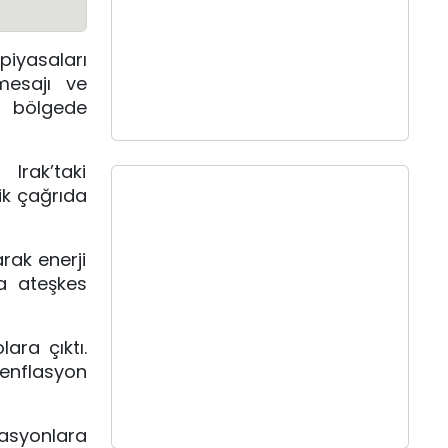
piyasaları
mesajı ve
i bölgede
Irak’taki
ik çağrıda
rak enerji
la ateşkes
ara çıktı.
 enflasyon
rasyonlara