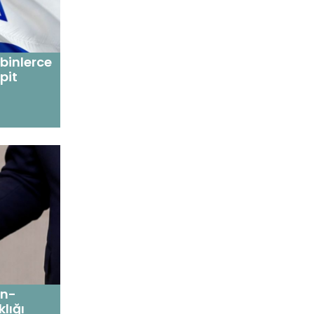
binlerce
pit
an-
lığı