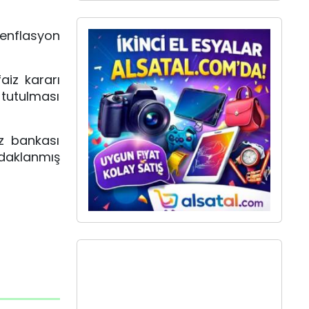
k enflasyon
aiz kararı
 tutulması
ez bankası
 odaklanmış