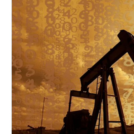
Teknoloji
Sektörel
Arşiv
Künye
Giriş
Yap