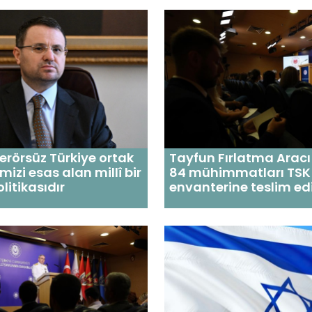
Terörsüz Türkiye ortak
Tayfun Fırlatma Arac
mizi esas alan millî bir
84 mühimmatları TSK
litikasıdır
envanterine teslim edi