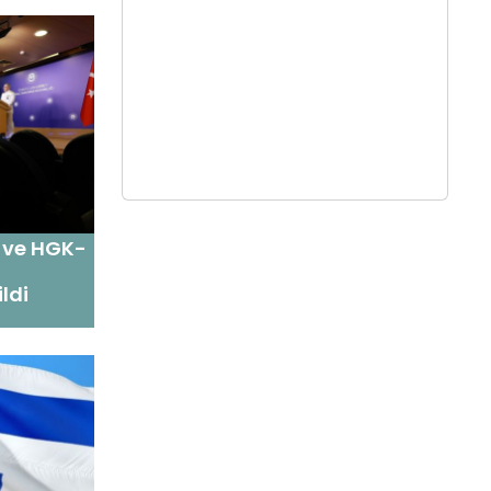
ı ve HGK-
ldi