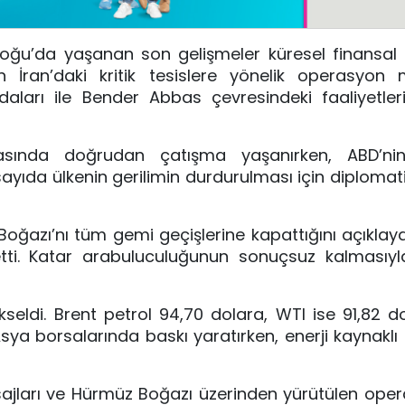
Doğu’da yaşanan son gelişmeler küresel finansal 
 İran’daki kritik tesislere yönelik operasyon 
rı ile Bender Abbas çevresindeki faaliyetler
sında doğrudan çatışma yaşanırken, ABD’nin 
sayıda ülkenin gerilimin durdurulması için diplomat
Boğazı’nı tüm gemi geçişlerine kapattığını açıklaya
t etti. Katar arabuluculuğunun sonuçsuz kalmasıy
kseldi. Brent petrol 94,70 dolara, WTI ise 91,82 dol
Asya borsalarında baskı yaratırken, enerji kaynaklı
esajları ve Hürmüz Boğazı üzerinden yürütülen ope