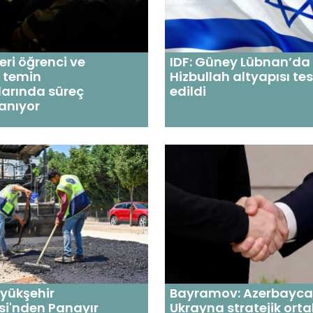
eri öğrenci ve
IDF: Güney Lübnan’da 
 temin
Hizbullah altyapısı tes
larında süreç
edildi
anıyor
yükşehir
Bayramov: Azerbayc
si'nden Panayır
Ukrayna stratejik ortak