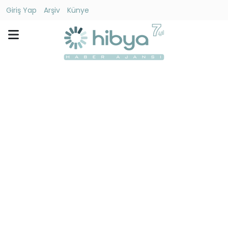
Giriş Yap
Arşiv
Künye
Ara
Gündem
Ekonomi
Dünya
Yaşam
Kültür
-
Sanat
Spor