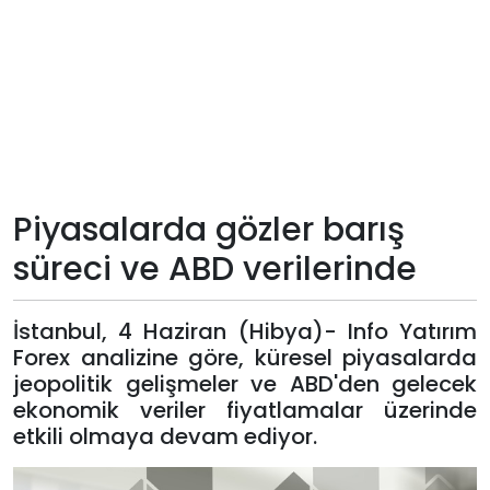
Teknoloji
Sektörel
Arşiv
Künye
Piyasalarda gözler barış
süreci ve ABD verilerinde
Giriş
Yap
İstanbul, 4 Haziran (Hibya)- Info Yatırım
Forex analizine göre, küresel piyasalarda
jeopolitik gelişmeler ve ABD'den gelecek
ekonomik veriler fiyatlamalar üzerinde
etkili olmaya devam ediyor.