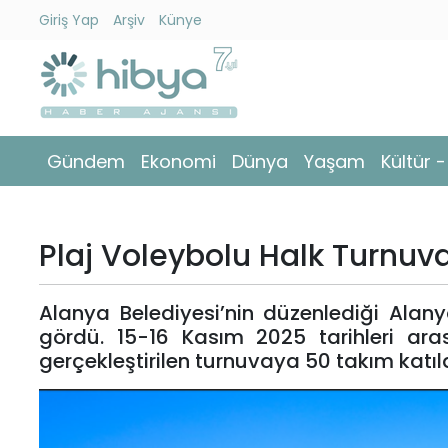
Giriş Yap
Arşiv
Künye
Ara
Gündem
Gündem
Ekonomi
Dünya
Yaşam
Kültür 
Ekonomi
Dünya
Plaj Voleybolu Halk Turnu
Yaşam
Alanya Belediyesi’nin düzenlediği Alany
Kültür
gördü. 15-16 Kasım 2025 tarihleri aras
-
gerçekleştirilen turnuvaya 50 takım katıld
Sanat
Spor