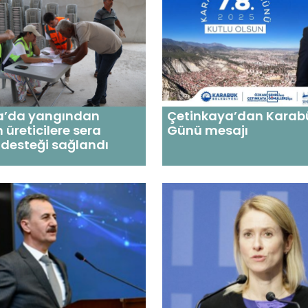
’da yangından
Çetinkaya’dan Karabü
 üreticilere sera
Günü mesajı
desteği sağlandı