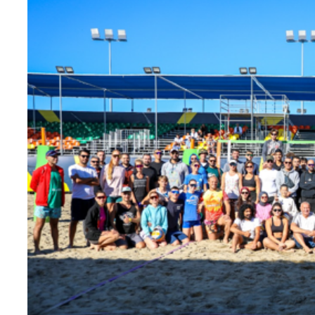
Teknoloji
Sektörel
Arşiv
Künye
Giriş
Yap