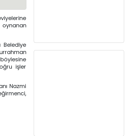
viyelerine
a oynanan
 Belediye
durrahman
 böylesine
oğru işler
manı Nazmi
eğirmenci,