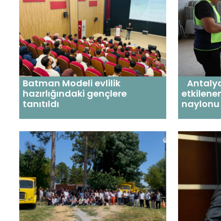
Batman Modeli evlilik
Antalya
hazırlığındaki gençlere
etkilenen
tanıtıldı
naylonu 