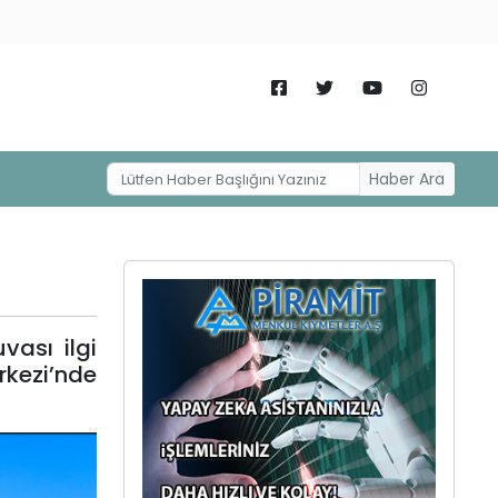
Haber Ara
vası ilgi
rkezi’nde