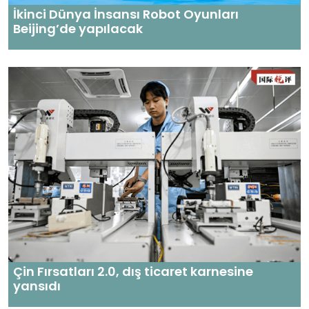
İkinci Dünya İnsansı Robot Oyunları
Beijing’de yapılacak
Çin Fırsatları 2.0, dış ticaret karnesine
yansıdı