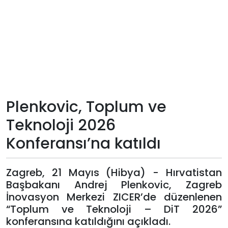
Teknoloji
Sektörel
Arşiv
Künye
Plenkovic, Toplum ve
Teknoloji 2026
Giriş
Konferansı’na katıldı
Yap
Zagreb, 21 Mayıs (Hibya) - Hırvatistan
Başbakanı Andrej Plenkovic, Zagreb
İnovasyon Merkezi ZICER’de düzenlenen
“Toplum ve Teknoloji – DiT 2026”
konferansına katıldığını açıkladı.