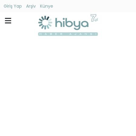
Giriş Yap
Arşiv
Künye
Ara
Gündem
Ekonomi
Dünya
Yaşam
Kültür
-
Sanat
Spor